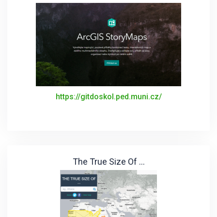
https://gitdoskol.ped.muni.cz/
The True Size Of ...