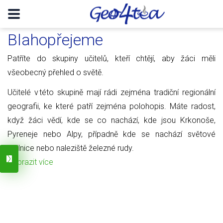
Blahopřejeme
Patříte do skupiny učitelů, kteří chtějí, aby žáci měli
všeobecný přehled o světě.
Učitelé v této skupině mají rádi zejména tradiční regionální
geografii, ke které patří zejména polohopis. Máte radost,
když žáci vědí, kde se co nachází, kde jsou Krkonoše,
Pyreneje nebo Alpy, případně kde se nachází světové
obilnice nebo naleziště železné rudy.
Zobrazit více