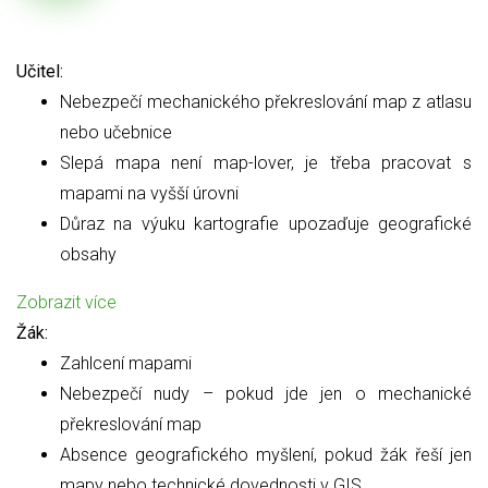
Učitel:
Nebezpečí mechanického překreslování map z atlasu
nebo učebnice
Slepá mapa není map-lover, je třeba pracovat s
mapami na vyšší úrovni
Důraz na výuku kartografie upozaďuje geografické
obsahy
Zobrazit více
Žák:
Zahlcení mapami
Nebezpečí nudy – pokud jde jen o mechanické
překreslování map
Absence geografického myšlení, pokud žák řeší jen
mapy nebo technické dovednosti v GIS