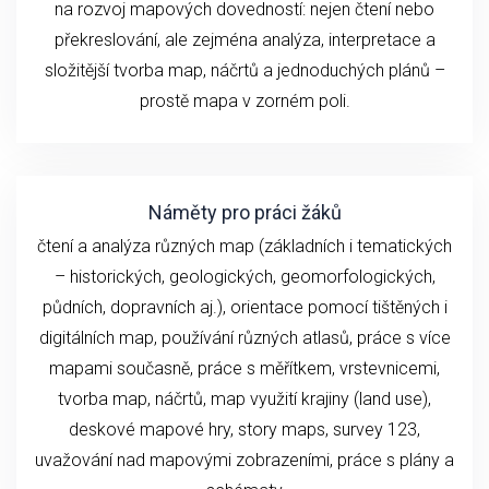
na rozvoj mapových dovedností: nejen čtení nebo
překreslování, ale zejména analýza, interpretace a
složitější tvorba map, náčrtů a jednoduchých plánů –
prostě mapa v zorném poli.
Náměty pro práci žáků
čtení a analýza různých map (základních i tematických
– historických, geologických, geomorfologických,
půdních, dopravních aj.), orientace pomocí tištěných i
digitálních map, používání různých atlasů, práce s více
mapami současně, práce s měřítkem, vrstevnicemi,
tvorba map, náčrtů, map využití krajiny (land use),
deskové mapové hry, story maps, survey 123,
uvažování nad mapovými zobrazeními, práce s plány a