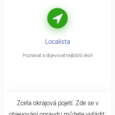
Localista
Poznávat a objevovat nejbližší okolí
Zcela okrajová pojetí. Zde se v
objevování opravdu můžete vyřádit: