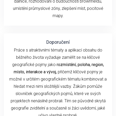
dálnice, rozhodování o budoucnosti brownfieldů,
umístění průmyslové zóny, zlepšení míst, pocitové
mapy.
Doporučení
Práce s atraktivními tématy a aplikací obsahu do
běžného života vyžaduje zaměřit se na klíčové
geografické pojmy jako
rozmístění, poloha, region,
místo, interakce a vývoj,
přičemž klíčové pojmy je
možné v určitém geografickém tématu kombinovat a
hledat mezi nimi složitější vazby. Žákům pomůže
slovníček geografických pojmů, které ve svých
projektech nenásilně probrali. Tím se původně skrytá
geografie zviditelní a současně si žáci uvědomí, jaké
učivo vlastně probrali.