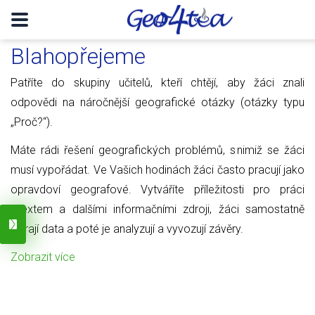
Blahopřejeme
Patříte do skupiny učitelů, kteří chtějí, aby žáci znali
odpovědi na náročnější geografické otázky (otázky typu
„Proč?“).
Máte rádi řešení geografických problémů, s nimiž se žáci
musí vypořádat. Ve Vašich hodinách žáci často pracují jako
opravdoví geografové. Vytváříte příležitosti pro práci
s textem a dalšími informačními zdroji, žáci samostatně
sbírají data a poté je analyzují a vyvozují závěry.
Zobrazit více