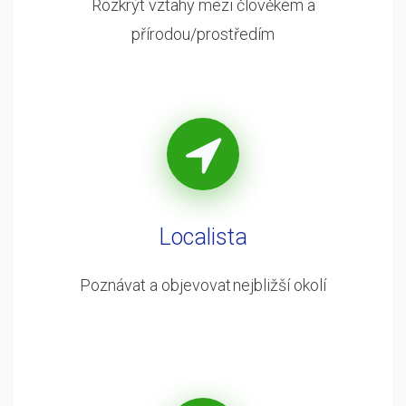
Rozkrýt vztahy mezi člověkem a
přírodou/prostředím
Localista
Poznávat a objevovat nejbližší okolí