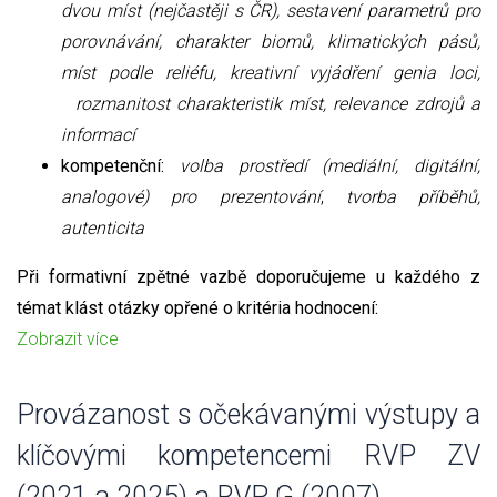
dvou míst (nejčastěji s ČR), sestavení parametrů pro
porovnávání, charakter biomů, klimatických pásů,
míst podle reliéfu, kreativní vyjádření genia loci,
rozmanitost charakteristik míst, relevance zdrojů a
informací
kompetenční:
volba prostředí (mediální, digitální,
analogové) pro prezentování
,
tvorba příběhů,
autenticita
Při formativní zpětné vazbě doporučujeme u každého z
témat klást otázky opřené o kritéria hodnocení:
Zobrazit více
Provázanost s očekávanými výstupy a
klíčovými kompetencemi RVP ZV
(2021 a 2025) a RVP G (2007)