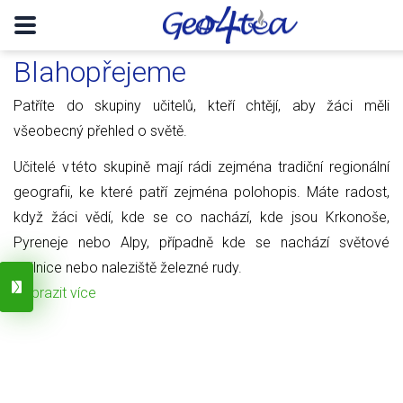
Blahopřejeme
Patříte do skupiny učitelů, kteří chtějí, aby žáci měli
všeobecný přehled o světě.
Učitelé v této skupině mají rádi zejména tradiční regionální
geografii, ke které patří zejména polohopis. Máte radost,
když žáci vědí, kde se co nachází, kde jsou Krkonoše,
Pyreneje nebo Alpy, případně kde se nachází světové
obilnice nebo naleziště železné rudy.
Zobrazit více