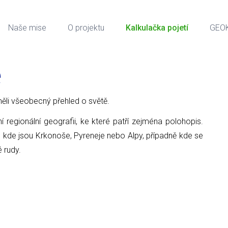
Naše mise
O projektu
Kalkulačka pojetí
GEO
e
ci měli všeobecný přehled o světě.
ní regionální geografii, ke které patří zejména polohopis.
, kde jsou Krkonoše, Pyreneje nebo Alpy, případně kde se
é rudy.