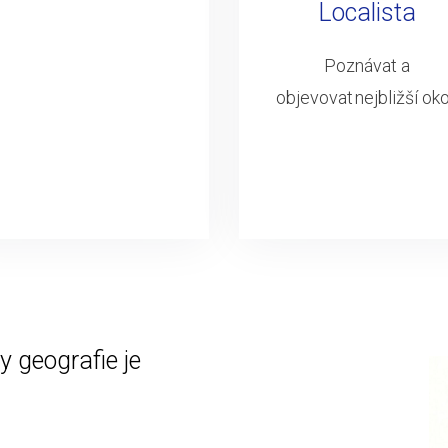
Localista
Poznávat a
objevovat nejbližší oko
 geografie je