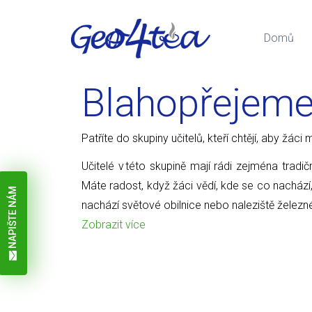
Domů
Blahopřejem
Patříte do skupiny učitelů, kteří chtějí, aby žá
Učitelé v této skupině mají rádi zejména tradič
Máte radost, když žáci vědí, kde se co nachází
NAPIŠTE NÁM
nachází světové obilnice nebo naleziště železn
Zobrazit více