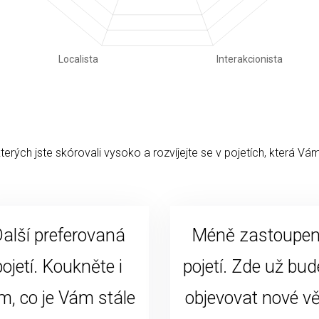
kterých jste skórovali vysoko a rozvíjejte se v pojetích, která Vám
alší preferovaná
Méně zastoupe
pojetí. Koukněte i
pojetí. Zde už bud
m, co je Vám stále
objevovat nové vě