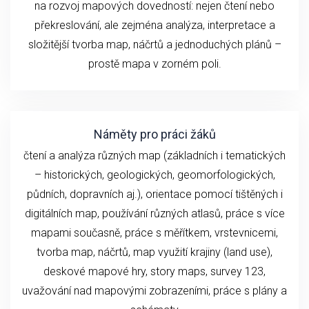
na rozvoj mapových dovedností: nejen čtení nebo
překreslování, ale zejména analýza, interpretace a
složitější tvorba map, náčrtů a jednoduchých plánů –
prostě mapa v zorném poli.
Náměty pro práci žáků
čtení a analýza různých map (základních i tematických
– historických, geologických, geomorfologických,
půdních, dopravních aj.), orientace pomocí tištěných i
digitálních map, používání různých atlasů, práce s více
mapami současně, práce s měřítkem, vrstevnicemi,
tvorba map, náčrtů, map využití krajiny (land use),
deskové mapové hry, story maps, survey 123,
uvažování nad mapovými zobrazeními, práce s plány a