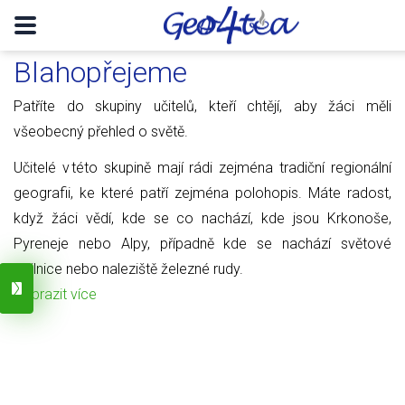
Blahopřejeme
Patříte do skupiny učitelů, kteří chtějí, aby žáci měli
všeobecný přehled o světě.
Učitelé v této skupině mají rádi zejména tradiční regionální
geografii, ke které patří zejména polohopis. Máte radost,
když žáci vědí, kde se co nachází, kde jsou Krkonoše,
Pyreneje nebo Alpy, případně kde se nachází světové
obilnice nebo naleziště železné rudy.
Zobrazit více