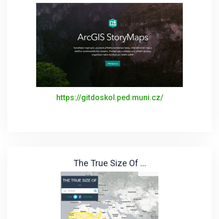
https://gitdoskol.ped.muni.cz/
The True Size Of ...