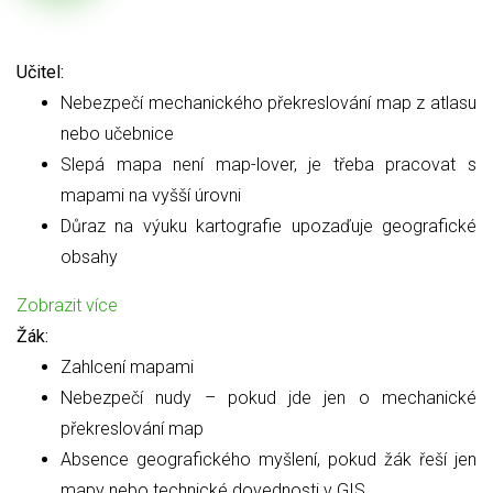
Učitel:
Nebezpečí mechanického překreslování map z atlasu
nebo učebnice
Slepá mapa není map-lover, je třeba pracovat s
mapami na vyšší úrovni
Důraz na výuku kartografie upozaďuje geografické
obsahy
Zobrazit více
Žák:
Zahlcení mapami
Nebezpečí nudy – pokud jde jen o mechanické
překreslování map
Absence geografického myšlení, pokud žák řeší jen
mapy nebo technické dovednosti v GIS