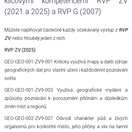
klíčovými kompetencemi RVP ZV
(2021 a 2025) a RVP G (2007)
Můžete naplňovat částečně každý očekávaný výstup z
RVP
ZV
, nebo hlouběji jeden z nich:
RVP ZV (2025):
GEO-GEO-001-ZV9-001 Kriticky využívá mapy a další zdroje
geografických dat pro vlastní učení i každodenní poznávání
světa.
GEO-GEO-001-ZV9-003 Využívá geografické myšlení a
způsoby poznávání k porozumění příčinám a důsledkům
změn míst a regionů.
GEO-GEO-002-ZV9-007 Odvodí charakter půd a živých
organismů pro konkrétní místo, jeho příčiny a vliv na tamní