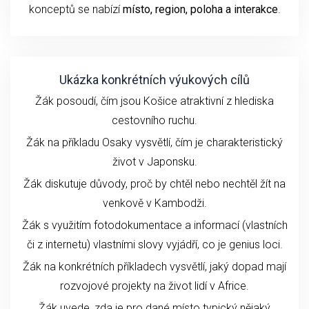
konceptů se nabízí
místo, region, poloha a interakce
.
Ukázka konkrétních výukových cílů
Žák posoudí, čím jsou Košice atraktivní z hlediska
cestovního ruchu.
Žák na příkladu Osaky vysvětlí, čím je charakteristický
život v Japonsku.
Žák diskutuje důvody, proč by chtěl nebo nechtěl žít na
venkově v Kambodži.
Žák s využitím fotodokumentace a informací (vlastních
či z internetu) vlastními slovy vyjádří, co je genius loci.
Žák na konkrétních příkladech vysvětlí, jaký dopad mají
rozvojové projekty na život lidí v Africe.
Žák uvede, zda je pro dané místo typický nějaký