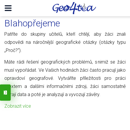
Blahopřejeme
Patříte do skupiny učitelů, kteří chtějí, aby žáci znali
odpovědi na náročnější geografické otázky (otázky typu
„Proč?“).
Máte rádi řešení geografických problémů, s nimiž se žáci
musí vypořádat. Ve Vašich hodinách žáci často pracují jako
opravdoví geografové. Vytváříte příležitosti pro práci
s textem a dalšími informačními zdroji, žáci samostatně
sbírají data a poté je analyzují a vyvozují závěry.
Zobrazit více