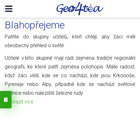
Blahopřejeme
Patříte do skupiny učitelů, kteří chtějí, aby žáci měli
všeobecný přehled o světě.
Učitelé v této skupině mají rádi zejména tradiční regionální
geografii, ke které patří zejména polohopis. Máte radost,
když žáci vědí, kde se co nachází, kde jsou Krkonoše,
Pyreneje nebo Alpy, případně kde se nachází světové
obilnice nebo naleziště železné rudy.
Zobrazit více