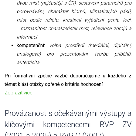
dvou míst (nejčastěji s ČR), sestavení parametrů pro
porovnávání, charakter biomů, klimatických pásů,
míst podle reliéfu, kreativní vyjádření genia loci,
rozmanitost charakteristik míst, relevance zdrojů a
informací
kompetenční:
volba prostředí (mediální, digitální,
analogové) pro prezentování
,
tvorba příběhů,
autenticita
Při formativní zpětné vazbě doporučujeme u každého z
témat klást otázky opřené o kritéria hodnocení:
Zobrazit více
Provázanost s očekávanými výstupy a
klíčovými kompetencemi RVP ZV
(2021 a 2025) a RVP G (2007)