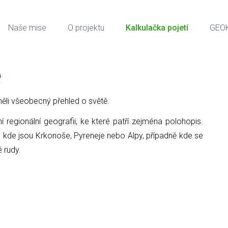
Naše mise
O projektu
Kalkulačka pojetí
GEO
e
ci měli všeobecný přehled o světě.
ní regionální geografii, ke které patří zejména polohopis.
, kde jsou Krkonoše, Pyreneje nebo Alpy, případně kde se
é rudy.