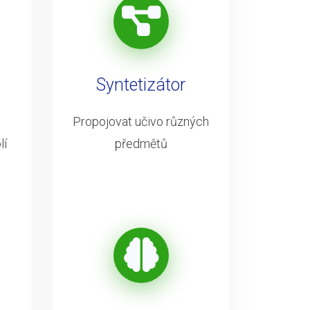
Syntetizátor
Propojovat učivo různých
lí
předmětů