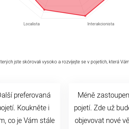
kterých jste skórovali vysoko a rozvíjejte se v pojetích, která Vám
alší preferovaná
Méně zastoupe
pojetí. Koukněte i
pojetí. Zde už bud
m, co je Vám stále
objevovat nové vě