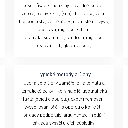
desertifikace, monzuny,
povodně, přírodní
zdroje, biodiverzita, (sub)urbanizace,
vodní
hospodářství, zemědělství,
rozmístění a vývoj
průmyslu,
migrace, kulturní
diverzita,
suverenita, chudoba
,
migrace,
cestovní ruch
,
globalizace
aj.
Typické metody a úlohy
k
Jedná se o ú
loh
y zaměřené na
témata a
tematické celky
n
ikoliv
na
dílčí geografick
á
fakta (
pojetí globalista): experimentování,
vysvětlování
příčin
s oporou o konkrétní
příklady podporující argumentaci, hledání
příkladů vysvětlujících důsledky.