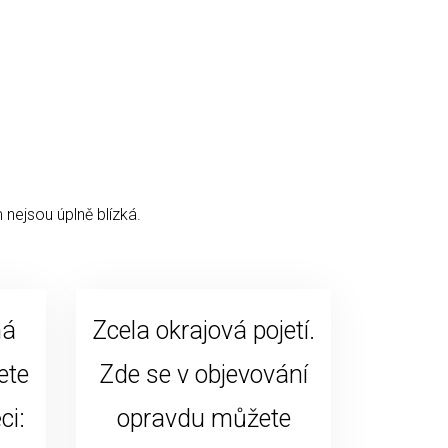
 nejsou úplně blízká.
ná
Zcela okrajová pojetí.
ete
Zde se v objevování
ci:
opravdu můžete