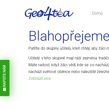
Domů
Blahopřejem
Patříte do skupiny učitelů, kteří chtějí, aby žá
Učitelé v této skupině mají rádi zejména tradič
Máte radost, když žáci vědí, kde se co nachází
NAPIŠTE NÁM
nachází světové obilnice nebo naleziště železn
Zobrazit více