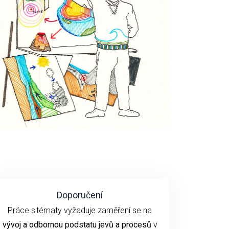
Doporučení
P
ráce s tématy
vyžaduje
zaměření se
na
vývoj
a odbornou podstatu
jevů a procesů
v