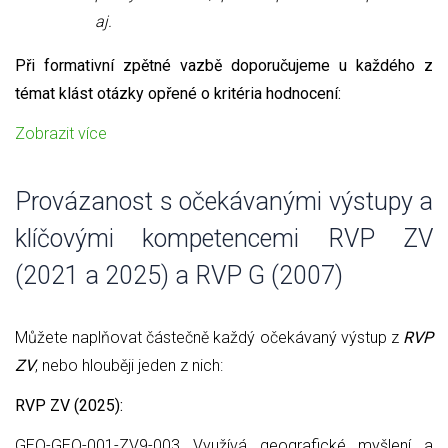
aj.
Při formativní zpětné vazbě doporučujeme u každého z
témat klást otázky opřené o kritéria hodnocení:
Zobrazit více
Provázanost s očekávanými výstupy a
klíčovými kompetencemi RVP ZV
(2021 a 2025) a RVP G (2007)
Můžete naplňovat částečně každý očekávaný výstup z
RVP
ZV
, nebo hlouběji jeden z nich:
RVP ZV (2025):
GEO-GEO-001-ZV9-003 Využívá geografické myšlení a