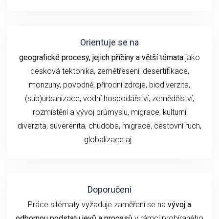
Orientuje se na
geografické procesy, jejich příčiny a větší témata
jako
desková tektonika, zemětřesení,
desertifikace,
monzuny,
povodně, přírodní
zdroje, biodiverzita,
(sub)urbanizace,
vodní hospodářství, zemědělství,
rozmístění a vývoj průmyslu,
migrace, kulturní
diverzita,
suverenita, chudoba
,
migrace,
cestovní ruch
,
globalizace
aj.
Doporučení
P
ráce s tématy
vyžaduje
zaměření se
na
vývoj
a
odbornou podstatu
jevů a procesů
v rámci probíraného