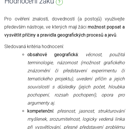
Hodnocení žáků
?
Pro ověření znalostí, dovedností (a postojů) využívejte
především nástroje, ve kterých mají žáci
možnost popsat a
vysvětlit příčiny a pravidla geografických procesů a jevů
.
Sledovaná kritéria hodnocení:
obsahově geografická:
věcnost, použitá
terminologie, názornost (možnost grafického
znázornění či představení experimentu či
tematického projektu), uvedení příčin a jejich
souvislostí s důsledky (jejich počet, hloubka
pochopení, rozsah pochopení), opora pro
argumenty aj.
kompetenční:
přesnost, jasnost, strukturování
myšlenek, srozumitelnost,
logicky vedená linka
při vysvětlování,
přesné představení problému