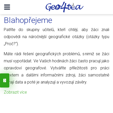
Blahopřejeme
Patříte do skupiny učitelů, kteří chtějí, aby žáci znali
odpovědi na náročnější geografické otázky (otázky typu
„Proč?“).
Máte rádi řešení geografických problémů, s nimiž se žáci
musí vypořádat. Ve Vašich hodinách žáci často pracují jako
opravdoví geografové. Vytváříte příležitosti pro práci
s textem a dalšími informačními zdroji, žáci samostatně
sbírají data a poté je analyzují a vyvozují závěry.
Zobrazit více