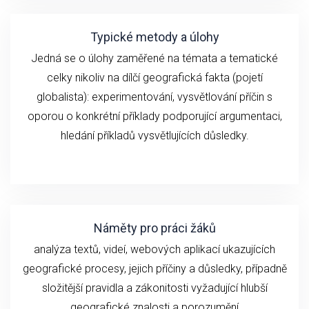
Typické metody a úlohy
Jedná se o ú
loh
y zaměřené na
témata a
tematické
celky
n
ikoliv
na
dílčí geografick
á fakta (
pojetí
globalista): experimentování,
vysvětlování
příčin
s
oporou o konkrétní příklady podporující argumentaci,
hledání příkladů vysvětlujících důsledky.
Náměty pro práci žáků
analýza textů, videí,
webových aplikací ukazujících
geografické
procesy, jejich příčiny a důsledky, případně
složitější pravidla a zákonitosti vyžadující hlubší
geografické znalosti a porozumění