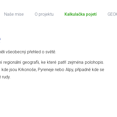
Naše mise
O projektu
Kalkulačka pojetí
GEO
e
ci měli všeobecný přehled o světě.
ní regionální geografii, ke které patří zejména polohopis.
, kde jsou Krkonoše, Pyreneje nebo Alpy, případně kde se
é rudy.