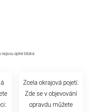
 nejsou úplně blízká.
ná
Zcela okrajová pojetí.
ete
Zde se v objevování
ci:
opravdu můžete