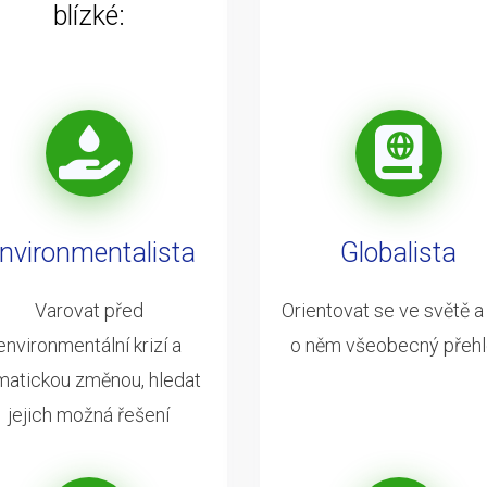
blízké:
nvironmentalista
Globalista
Varovat před
Orientovat se ve světě a
environmentální krizí a
o něm všeobecný přeh
imatickou změnou, hledat
jejich možná řešení