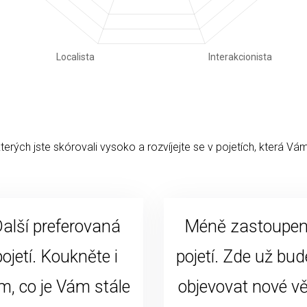
kterých jste skórovali vysoko a rozvíjejte se v pojetích, která Vám
alší preferovaná
Méně zastoupe
pojetí. Koukněte i
pojetí. Zde už bud
m, co je Vám stále
objevovat nové vě