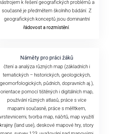
nástrojem k řešení geografických problémů a
současně je předmětem školního bádání. Z
geografických konceptů jsou dominantní
řádovost a rozmístění
.
Náměty pro práci žáků
čtení a analýza různých map (základních i
tematických – historických, geologických,
geomorfologických, půdních, dopravních aj.),
orientace pomocí tištěných i digitálních map,
používání různých atlasů, práce s více
mapami současně, práce s měřítkem,
vrstevnicemi, tvorba map, náčrtů, map využití
krajiny (land use), deskové mapové hry, story
maps, survey 123, uvažování nad mapovými