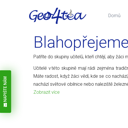
Domů
Blahopřejem
Patříte do skupiny učitelů, kteří chtějí, aby žá
Učitelé v této skupině mají rádi zejména tradič
Máte radost, když žáci vědí, kde se co nachází
NAPIŠTE NÁM
nachází světové obilnice nebo naleziště železn
Zobrazit více