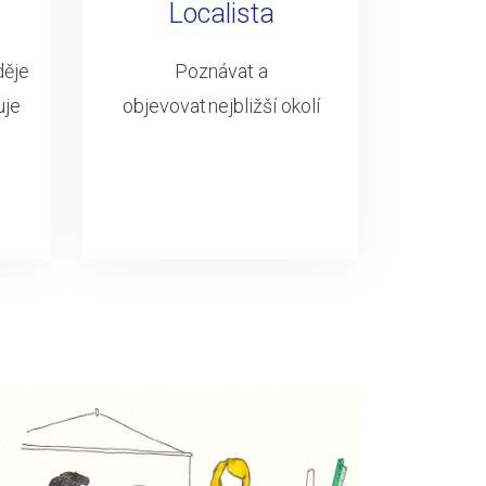
Localista
děje
Poznávat a
uje
objevovat nejbližší okolí