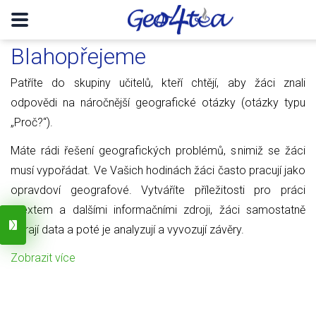
Blahopřejeme
Patříte do skupiny učitelů, kteří chtějí, aby žáci znali
odpovědi na náročnější geografické otázky (otázky typu
„Proč?“).
Máte rádi řešení geografických problémů, s nimiž se žáci
musí vypořádat. Ve Vašich hodinách žáci často pracují jako
opravdoví geografové. Vytváříte příležitosti pro práci
s textem a dalšími informačními zdroji, žáci samostatně
sbírají data a poté je analyzují a vyvozují závěry.
Zobrazit více