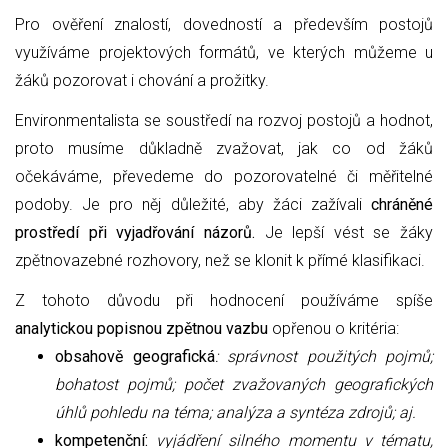
Pro ověření znalostí, dovedností a především postojů
využíváme projektových formátů, ve kterých můžeme u
žáků pozorovat i chování a prožitky.
Environmentalista se soustředí na rozvoj postojů a hodnot,
proto musíme důkladně zvažovat, jak co od žáků
očekáváme, převedeme do pozorovatelné či měřitelné
podoby. Je pro něj důležité, aby žáci zažívali
chráněné
prostředí při vyjadřování názorů.
Je lepší vést se žáky
zpětnovazebné rozhovory, než se klonit k přímé klasifikaci.
Z tohoto důvodu při hodnocení používáme spíše
analytickou popisnou zpětnou vazbu
opřenou o kritéria:
obsahově geografická
: správnost použitých pojmů;
bohatost pojmů; počet zvažovaných geografických
úhlů pohledu na téma; analýza a syntéza zdrojů; aj.
kompetenční:
vyjádření silného momentu v tématu,