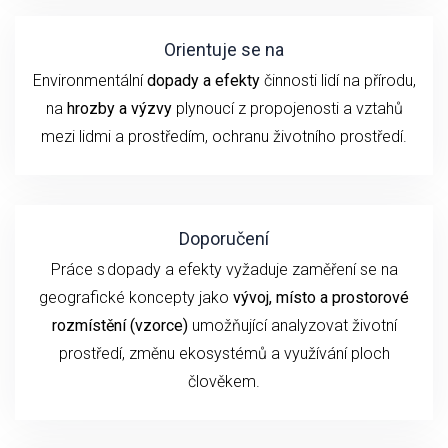
Orientuje se na
Environmentální
dopady a efekty
činnosti lidí na přírodu,
na
hrozby a výzvy
plynoucí z propojenosti a vztahů
mezi lidmi a prostředím, ochranu životního prostředí.
Doporučení
P
ráce s dopady a efekty
vyžaduje
zaměření se
na
geografické koncepty jako
vývoj,
místo a prostorové
rozmístění (vzorce)
umožňující analyzovat životní
prostředí, změnu ekosystémů a využívání ploch
člověkem.