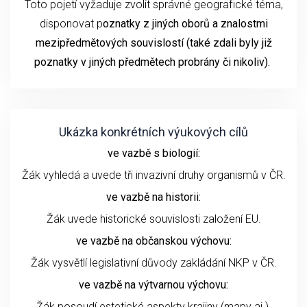
Toto pojetí vyžaduje zvolit správné geografické téma,
disponovat p
oznatky z jiných oborů a znalostmi
mezipředmětových souvislostí (také zdali byly již
poznatky v jiných předmětech probrány či nikoliv).
Ukázka konkrétních výukových cílů
ve vazbě s biologií:
Žák vyhledá a uvede tři invazivní druhy organismů v ČR.
ve vazbě na historii:
Žák uvede historické souvislosti založení EU.
ve vazbě na občanskou výchovu:
Žák vysvětlí legislativní důvody zakládání NKP v ČR.
ve vazbě na výtvarnou výchovu:
Žák posoudí estetické aspekty krajiny (mapy aj.).