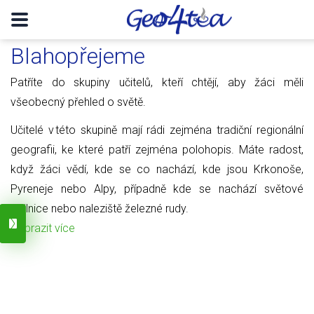
Blahopřejeme
Patříte do skupiny učitelů, kteří chtějí, aby žáci měli
všeobecný přehled o světě.
Učitelé v této skupině mají rádi zejména tradiční regionální
geografii, ke které patří zejména polohopis. Máte radost,
když žáci vědí, kde se co nachází, kde jsou Krkonoše,
Pyreneje nebo Alpy, případně kde se nachází světové
obilnice nebo naleziště železné rudy.
Zobrazit více