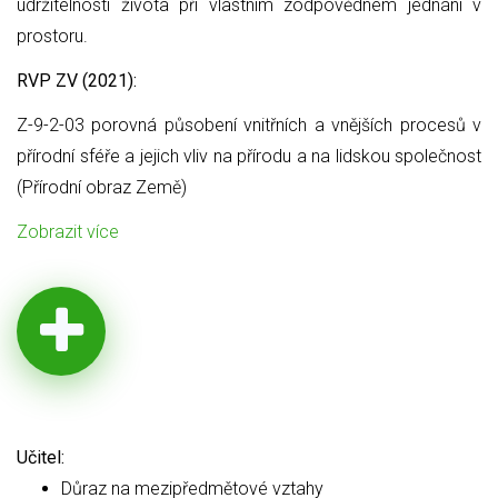
udržitelnosti života při vlastním zodpovědném jednání v
prostoru.
RVP ZV (2021):
Z-9-2-03 porovná působení vnitřních a vnějších procesů v
přírodní sféře a jejich vliv na přírodu a na lidskou společnost
(Přírodní obraz Země)
Zobrazit více
Učitel:
Důraz na mezipředmětové vztahy