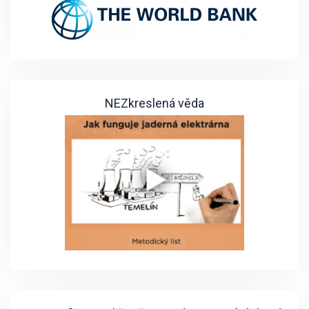
NEZkreslená věda