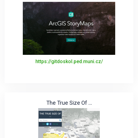
https://gitdoskol.ped.muni.cz/
The True Size Of ...