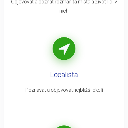
Objevovat a poznat rozmanitá místa a život lidí v
nich
Localista
Poznávat a objevovat nejbližší okolí