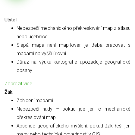
Učitel:
Nebezpečí mechanického překreslování map z atlasu
nebo učebnice
Slepá mapa není map-lover, je třeba pracovat s
mapami na vyšší úrovni
Důraz na výuku kartografie upozaďuje geografické
obsahy
Zobrazit více
Žák:
Zahlcení mapami
Nebezpečí nudy – pokud jde jen o mechanické
překreslování map
Absence geografického myšlení, pokud žák řeší jen
mapy nebo technické dovednosti v GIS