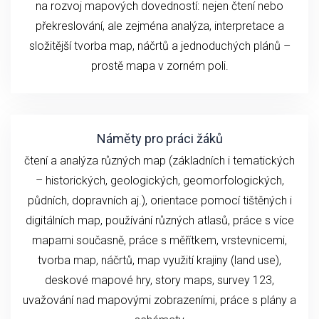
na rozvoj mapových dovedností: nejen čtení nebo
překreslování, ale zejména analýza, interpretace a
složitější tvorba map, náčrtů a jednoduchých plánů –
prostě mapa v zorném poli.
Náměty pro práci žáků
čtení a analýza různých map (základních i tematických
– historických, geologických, geomorfologických,
půdních, dopravních aj.), orientace pomocí tištěných i
digitálních map, používání různých atlasů, práce s více
mapami současně, práce s měřítkem, vrstevnicemi,
tvorba map, náčrtů, map využití krajiny (land use),
deskové mapové hry, story maps, survey 123,
uvažování nad mapovými zobrazeními, práce s plány a