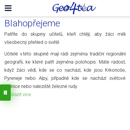
Blahopřejeme
Patříte do skupiny učitelů, kteří chtějí, aby žáci měli
všeobecný přehled o světě.
Učitelé v této skupině mají rádi zejména tradiční regionální
geografii, ke které patří zejména polohopis. Máte radost,
když žáci vědí, kde se co nachází, kde jsou Krkonoše,
Pyreneje nebo Alpy, případně kde se nachází světové
obilnice nebo naleziště železné rudy.
Zobrazit více