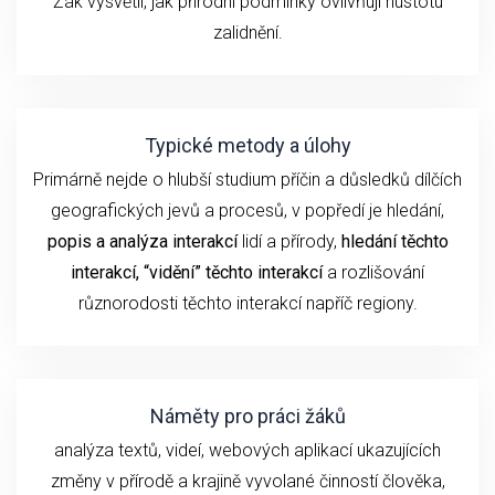
Žák vysvětlí, jak přírodní podmínky ovlivňují hustotu
zalidnění.
Typické metody a úlohy
Primárně nejde o hlubší studium příčin a důsledků dílčích
geografických jevů a procesů, v popředí je hledání,
popis a analýza
interakcí
lidí a přírody,
hledání těchto
interakcí, “vidění” těchto interakcí
a rozlišování
různorodosti těchto interakcí napříč regiony.
Náměty pro práci žáků
analýza textů, videí, webových aplikací ukazujících
změny v přírodě a krajině vyvolané činností člověka,