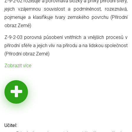
Z-9-2-02 rozlišuje a porovnává složky a prvky přírodní sféry,
jejich vzájemnou souvislost a podmíněnost, rozeznává,
pojmenuje a klasifikuje tvary zemského povrchu (Přírodní
obraz Země)
Z-9-2-03 porovná působení vnitřních a vnějších procesů v
přírodní sféře a jejich vliv na přírodu a na lidskou společnost
(Přírodní obraz Země)
Zobrazit více
Učitel: