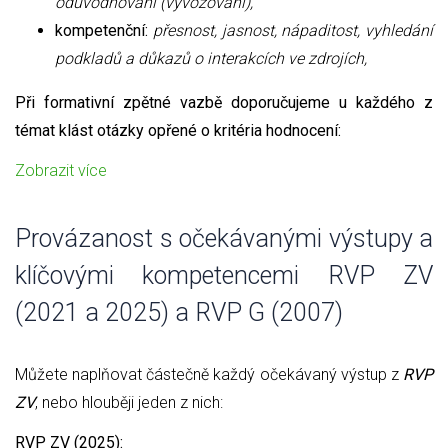
odůvodňování (vyvozování),
kompetenční:
přesnost, jasnost, nápaditost, vyhledání
podkladů a důkazů o interakcích ve zdrojích,
Při formativní zpětné vazbě doporučujeme u každého z
témat klást otázky opřené o kritéria hodnocení:
Zobrazit více
Provázanost s očekávanými výstupy a
klíčovými kompetencemi RVP ZV
(2021 a 2025) a RVP G (2007)
Můžete naplňovat částečně každý očekávaný výstup z
RVP
ZV
, nebo hlouběji jeden z nich:
RVP ZV (2025):