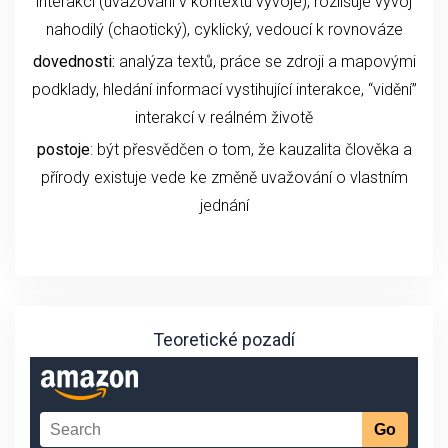
interakcí (uvažování v kontextu vývoje), rozlišuje vývoj
nahodilý (chaotický), cyklický, vedoucí k rovnováze
dovednosti:
analýza textů, práce se zdroji a mapovými
podklady, hledání informací vystihující interakce, “vidění”
interakcí v reálném životě
postoje
: být přesvědčen o tom, že kauzalita člověka a
přírody existuje vede ke změně uvažování o vlastním
jednání
Teoretické pozadí