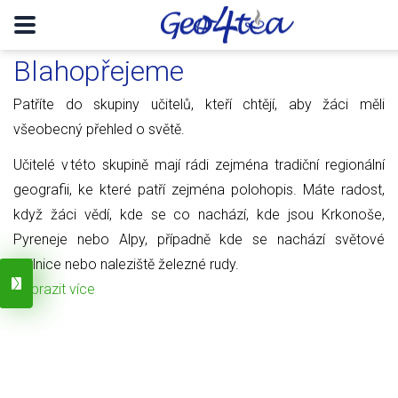
Blahopřejeme
Patříte do skupiny učitelů, kteří chtějí, aby žáci měli
všeobecný přehled o světě.
Učitelé v této skupině mají rádi zejména tradiční regionální
geografii, ke které patří zejména polohopis. Máte radost,
když žáci vědí, kde se co nachází, kde jsou Krkonoše,
Pyreneje nebo Alpy, případně kde se nachází světové
obilnice nebo naleziště železné rudy.
Zobrazit více