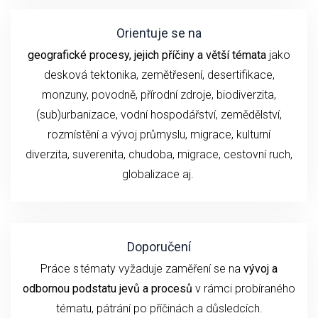
Orientuje se na
geografické procesy, jejich příčiny a větší témata
jako
desková tektonika, zemětřesení,
desertifikace,
monzuny,
povodně, přírodní
zdroje, biodiverzita,
(sub)urbanizace,
vodní hospodářství, zemědělství,
rozmístění a vývoj průmyslu,
migrace, kulturní
diverzita,
suverenita, chudoba
,
migrace,
cestovní ruch
,
globalizace
aj.
Doporučení
P
ráce s tématy
vyžaduje
zaměření se
na
vývoj
a
odbornou podstatu
jevů a procesů
v rámci probíraného
tématu
, pátrání po příčinách a důsledcích.