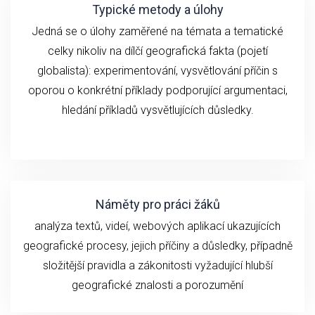
Typické metody a úlohy
Jedná se o ú
loh
y zaměřené na
témata a
tematické
celky
n
ikoliv
na
dílčí geografick
á fakta (
pojetí
globalista): experimentování,
vysvětlování
příčin
s
oporou o konkrétní příklady podporující argumentaci,
hledání příkladů vysvětlujících důsledky.
Náměty pro práci žáků
analýza textů, videí,
webových aplikací ukazujících
geografické
procesy, jejich příčiny a důsledky, případně
složitější pravidla a zákonitosti vyžadující hlubší
geografické znalosti a porozumění