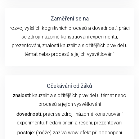
Zaměření se na
rozvoj vyšších kognitivních procesů a dovedností:
práci
se z
droji
, názorné konstruování experimentu
,
prezentování,
znalosti
kauzalit a složitějších pravidel u
témat nebo procesů
a
jejich
vysvětlování
Očekávání od žáků
znalosti:
kauzalit a složitějších pravidel u témat nebo
procesů a jejich vysvětlování
dovednosti
: práci se zdroji, názorné konstruování
experimentu,
hledání příčin a řešení,
prezentování
postoje
: (může) zažívá wow efekt při pochopení