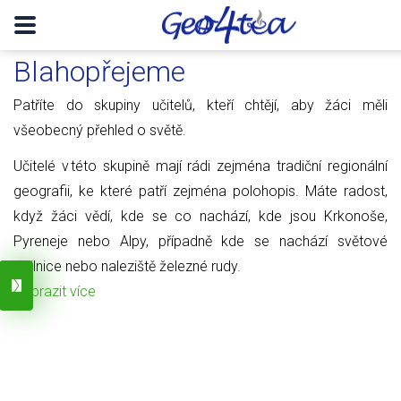
Blahopřejeme
Patříte do skupiny učitelů, kteří chtějí, aby žáci měli
všeobecný přehled o světě.
Učitelé v této skupině mají rádi zejména tradiční regionální
geografii, ke které patří zejména polohopis. Máte radost,
když žáci vědí, kde se co nachází, kde jsou Krkonoše,
Pyreneje nebo Alpy, případně kde se nachází světové
obilnice nebo naleziště železné rudy.
Zobrazit více