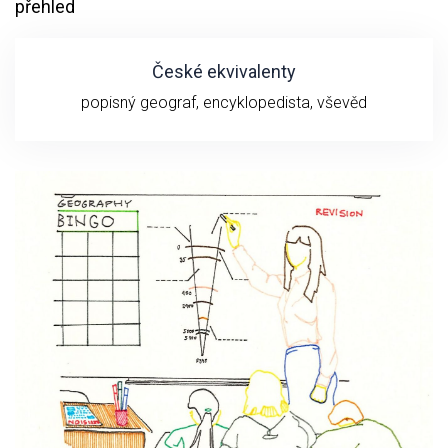
přehled
České ekvivalenty
popisný geograf, encyklopedista, vševěd