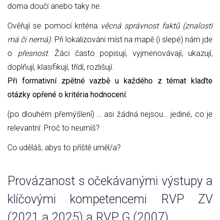
doma doučí anebo taky ne.
Ověřují se pomocí kritéria
věcná správnost faktů (znalosti
má či nemá)
. Při lokalizování míst na mapě (i slepé) nám jde
o
přesnost
. Žáci často popisují, vyjmenovávají, ukazují,
doplňují, klasifikují, třídí, rozlišují.
Při formativní zpětné vazbě u každého z témat klaďte
otázky opřené o kritéria hodnocení:
(po dlouhém přemýšlení) … asi žádná nejsou… jediné, co je
relevantní: Proč to neumíš?
Co uděláš, abys to příště uměl/a?
Provázanost s očekávanými výstupy a
klíčovými kompetencemi RVP ZV
(2021 a 2025) a RVP G (2007)