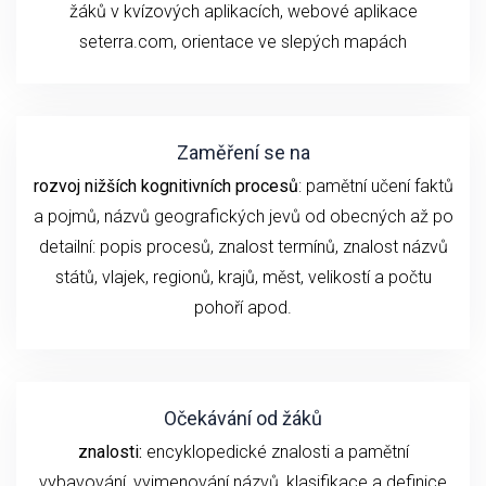
žáků v kvízových aplikacích, webové aplikace
seterra.com, orientace ve slepých mapách
Zaměření se na
rozvoj nižších kognitivních procesů
: pamětní učení faktů
a pojmů, názvů geografických jevů od obecných až po
detailní: popis procesů, znalost termínů, znalost názvů
států, vlajek, regionů, krajů, měst, velikostí a počtu
pohoří apod.
Očekávání od žáků
znalosti:
encyklopedické znalosti a pamětní
vybavování, vyjmenování názvů, klasifikace a definice