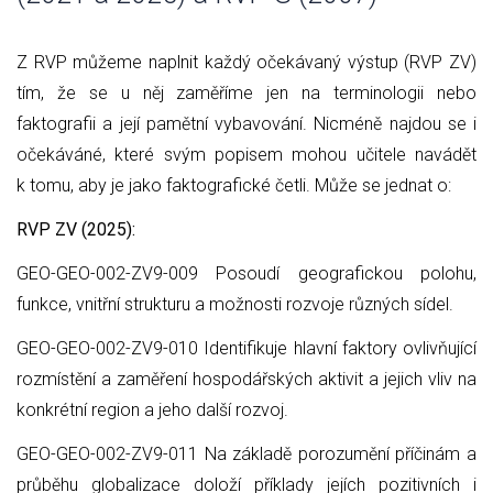
Z RVP můžeme naplnit každý očekávaný výstup (RVP ZV)
tím, že se u něj zaměříme jen na terminologii nebo
faktografii a její pamětní vybavování. Nicméně najdou se i
očekáváné, které svým popisem mohou učitele navádět
k tomu, aby je jako faktografické četli. Může se jednat o:
RVP ZV (2025):
GEO-GEO-002-ZV9-009 Posoudí geografickou polohu,
funkce, vnitřní strukturu a možnosti rozvoje různých sídel.
GEO-GEO-002-ZV9-010 Identifikuje hlavní faktory ovlivňující
rozmístění a zaměření hospodářských aktivit a jejich vliv na
konkrétní region a jeho další rozvoj.
GEO-GEO-002-ZV9-011 Na základě porozumění příčinám a
průběhu globalizace doloží příklady jejích pozitivních i