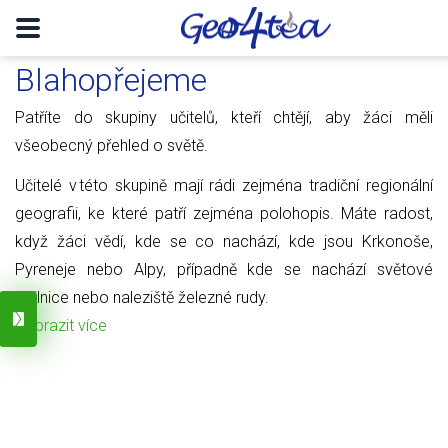
Blahopřejeme
Patříte do skupiny učitelů, kteří chtějí, aby žáci měli
všeobecný přehled o světě.
Učitelé v této skupině mají rádi zejména tradiční regionální
geografii, ke které patří zejména polohopis. Máte radost,
když žáci vědí, kde se co nachází, kde jsou Krkonoše,
Pyreneje nebo Alpy, případně kde se nachází světové
obilnice nebo naleziště železné rudy.
Zobrazit více