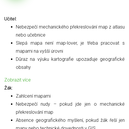
Učitel:
Nebezpečí mechanického překreslování map z atlasu
nebo učebnice
Slepá mapa není map-lover, je třeba pracovat s
mapami na vyšší úrovni
Důraz na výuku kartografie upozaďuje geografické
obsahy
Zobrazit více
Žák:
Zahlcení mapami
Nebezpečí nudy – pokud jde jen o mechanické
překreslování map
Absence geografického myšlení, pokud žák řeší jen
mapy nebo technické dovednosti v GIS