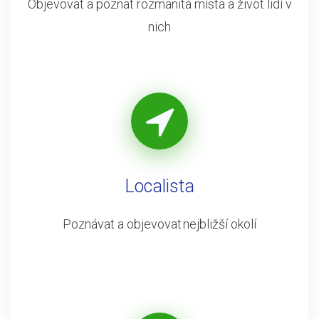
Objevovat a poznat rozmanitá místa a život lidí v
nich
Localista
Poznávat a objevovat nejbližší okolí