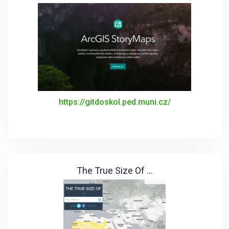
https://gitdoskol.ped.muni.cz/
The True Size Of ...