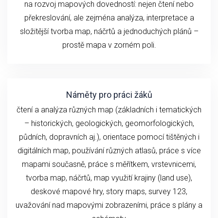
na rozvoj mapových dovedností: nejen čtení nebo
překreslování, ale zejména analýza, interpretace a
složitější tvorba map, náčrtů a jednoduchých plánů –
prostě mapa v zorném poli.
Náměty pro práci žáků
čtení a analýza různých map (základních i tematických
– historických, geologických, geomorfologických,
půdních, dopravních aj.), orientace pomocí tištěných i
digitálních map, používání různých atlasů, práce s více
mapami současně, práce s měřítkem, vrstevnicemi,
tvorba map, náčrtů, map využití krajiny (land use),
deskové mapové hry, story maps, survey 123,
uvažování nad mapovými zobrazeními, práce s plány a