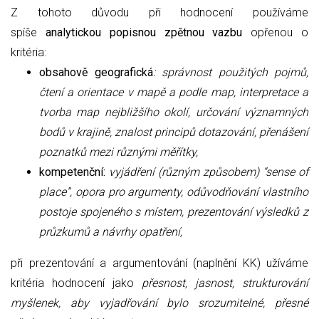
Z tohoto důvodu při hodnocení používáme
spíše
analytickou popisnou zpětnou vazbu
opřenou o
kritéria:
obsahově geografická
: správnost použitých pojmů,
čtení a orientace v mapě a podle map, interpretace a
tvorba map nejbližšího okolí, určování významných
bodů v krajině, znalost principů dotazování, přenášení
poznatků mezi různými měřítky,
kompetenční:
vyjádření (různým způsobem) “sense of
place”, opora pro argumenty, odůvodňování vlastního
postoje spojeného s místem, prezentování výsledků z
průzkumů a návrhy opatření,
při prezentování a argumentování (naplnění KK) užíváme
kritéria hodnocení jako
přesnost, jasnost, strukturování
myšlenek, aby vyjadřování bylo srozumitelné, přesné