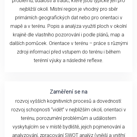
problémů, událostí a tradic, které jsou typické jen pro
nejbližší okolí. Místní region je vhodný pro sběr
primárních geografických dat nebo pro orientaci v
mapě a v terénu. Popis a analýza využití ploch v okolní
krajině dle vlastního pozorování i podle plánů, map a
dalších pomůcek. Orientace v terénu – práce s různými
zdroji informací před vstupem do terénu i během
terénní výuky a následné reflexe.
Zaměření se na
rozvoj vyšších kognitivních procesů a dovedností:
rozvoj schopnosti “vidět” v nejbližším okolí, orientaci v
terénu, porozumění problémům a událostem
vyskytujícím se v místě bydliště, jejich pojmenování a
analyzování, zpracování SWOT analýz (vnější a vnitřní