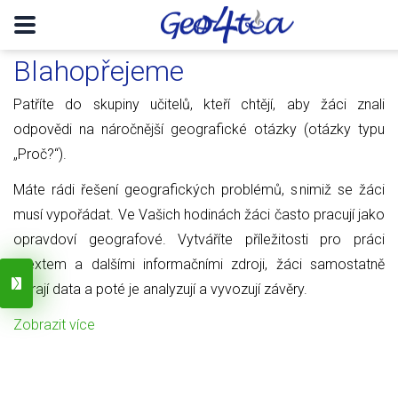
Blahopřejeme
Patříte do skupiny učitelů, kteří chtějí, aby žáci znali
odpovědi na náročnější geografické otázky (otázky typu
„Proč?“).
Máte rádi řešení geografických problémů, s nimiž se žáci
musí vypořádat. Ve Vašich hodinách žáci často pracují jako
opravdoví geografové. Vytváříte příležitosti pro práci
s textem a dalšími informačními zdroji, žáci samostatně
sbírají data a poté je analyzují a vyvozují závěry.
Zobrazit více