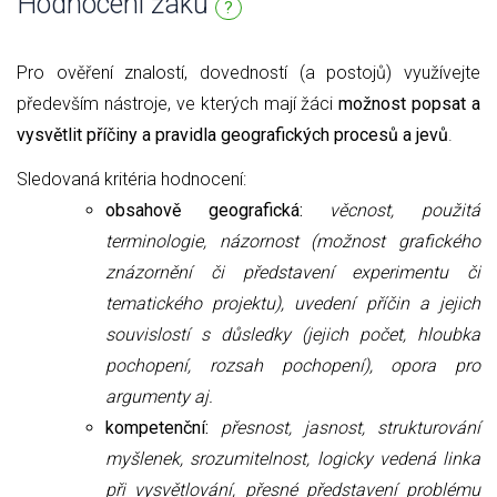
Hodnocení žáků
?
Pro ověření znalostí, dovedností (a postojů) využívejte
především nástroje, ve kterých mají žáci
možnost popsat a
vysvětlit příčiny a pravidla geografických procesů a jevů
.
Sledovaná kritéria hodnocení:
obsahově geografická:
věcnost, použitá
terminologie, názornost (možnost grafického
znázornění či představení experimentu či
tematického projektu), uvedení příčin a jejich
souvislostí s důsledky (jejich počet, hloubka
pochopení, rozsah pochopení), opora pro
argumenty aj.
kompetenční:
přesnost, jasnost, strukturování
myšlenek, srozumitelnost,
logicky vedená linka
při vysvětlování,
přesné představení problému