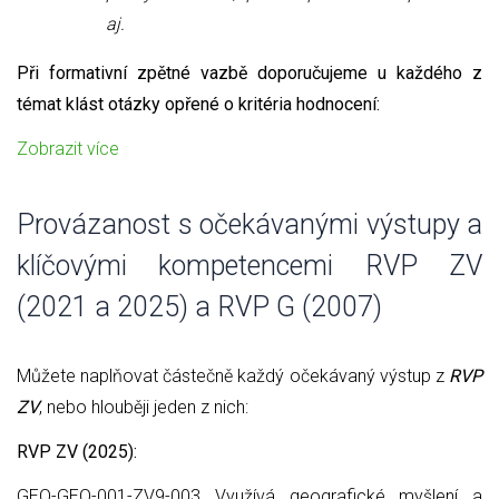
aj.
Při formativní zpětné vazbě doporučujeme u každého z
témat klást otázky opřené o kritéria hodnocení:
Zobrazit více
Provázanost s očekávanými výstupy a
klíčovými kompetencemi RVP ZV
(2021 a 2025) a RVP G (2007)
Můžete naplňovat částečně každý očekávaný výstup z
RVP
ZV
, nebo hlouběji jeden z nich:
RVP ZV (2025):
GEO-GEO-001-ZV9-003 Využívá geografické myšlení a