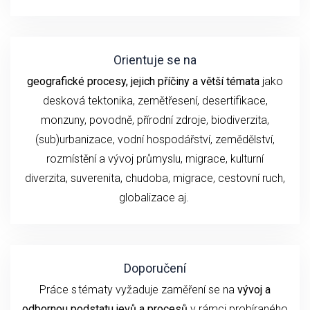
Orientuje se na
geografické procesy, jejich příčiny a větší témata
jako
desková tektonika, zemětřesení,
desertifikace,
monzuny,
povodně, přírodní
zdroje, biodiverzita,
(sub)urbanizace,
vodní hospodářství, zemědělství,
rozmístění a vývoj průmyslu,
migrace, kulturní
diverzita,
suverenita, chudoba
,
migrace,
cestovní ruch
,
globalizace
aj.
Doporučení
P
ráce s tématy
vyžaduje
zaměření se
na
vývoj
a
odbornou podstatu
jevů a procesů
v rámci probíraného