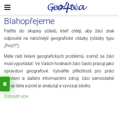
Blahopřejeme
Patříte do skupiny učitelů, kteří chtějí, aby žáci znali
odpovědi na náročnější geografické otázky (otázky typu
„Proč?“).
Máte rádi řešení geografických problémů, s nimiž se žáci
musí vypořádat. Ve Vašich hodinách žáci často pracují jako
opravdoví geografové. Vytváříte příležitosti pro práci
s textem a dalšími informačními zdroji, žáci samostatně
sbírají data a poté je analyzují a vyvozují závěry.
Zobrazit více