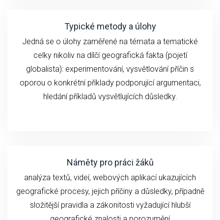
Typické metody a úlohy
Jedná se o ú
loh
y zaměřené na
témata a
tematické
celky
n
ikoliv
na
dílčí geografick
á fakta (
pojetí
globalista): experimentování,
vysvětlování
příčin
s
oporou o konkrétní příklady podporující argumentaci,
hledání příkladů vysvětlujících důsledky.
Náměty pro práci žáků
analýza textů, videí,
webových aplikací ukazujících
geografické
procesy, jejich příčiny a důsledky, případně
složitější pravidla a zákonitosti vyžadující hlubší
geografické znalosti a porozumění