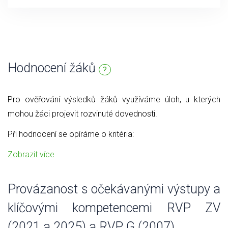
Hodnocení žáků
?
Pro ověřování výsledků žáků využíváme úloh, u kterých
mohou žáci projevit rozvinuté dovednosti.
Při hodnocení se opíráme o kritéria:
Zobrazit více
Provázanost s očekávanými výstupy a
klíčovými kompetencemi RVP ZV
(2021 a 2025) a RVP G (2007)