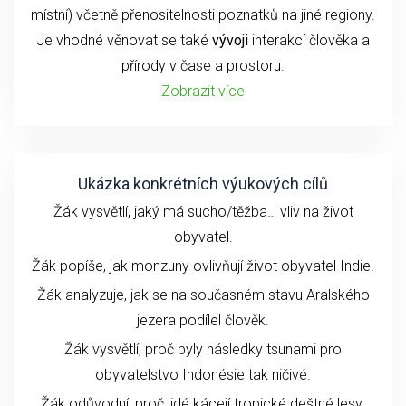
místní) včetně přenositelnosti poznatků na jiné regiony.
Je vhodné věnovat se také
vývoji
interakcí člověka a
přírody v čase a prostoru.
Zobrazit více
Ukázka konkrétních výukových cílů
Žák vysvětlí, jaký má sucho/těžba… vliv na život
obyvatel.
Žák popíše, jak monzuny ovlivňují život obyvatel Indie.
Žák analyzuje, jak se na současném stavu Aralského
jezera podílel člověk.
Žák vysvětlí, proč byly následky tsunami pro
obyvatelstvo Indonésie tak ničivé.
Žák odůvodní, proč lidé kácejí tropické deštné lesy.