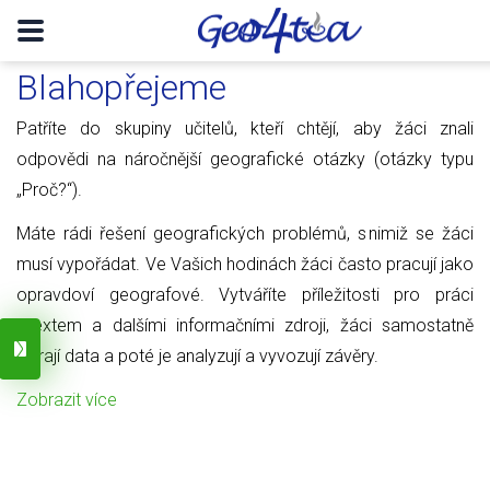
Blahopřejeme
Patříte do skupiny učitelů, kteří chtějí, aby žáci znali
odpovědi na náročnější geografické otázky (otázky typu
„Proč?“).
Máte rádi řešení geografických problémů, s nimiž se žáci
musí vypořádat. Ve Vašich hodinách žáci často pracují jako
opravdoví geografové. Vytváříte příležitosti pro práci
s textem a dalšími informačními zdroji, žáci samostatně
sbírají data a poté je analyzují a vyvozují závěry.
Zobrazit více