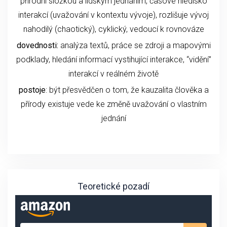
přírodní složkou a lidským jednáním, časové hledisko
interakcí (uvažování v kontextu vývoje), rozlišuje vývoj
nahodilý (chaotický), cyklický, vedoucí k rovnováze
dovednosti:
analýza textů, práce se zdroji a mapovými
podklady, hledání informací vystihující interakce, “vidění”
interakcí v reálném životě
postoje
: být přesvědčen o tom, že kauzalita člověka a
přírody existuje vede ke změně uvažování o vlastním
jednání
Teoretické pozadí