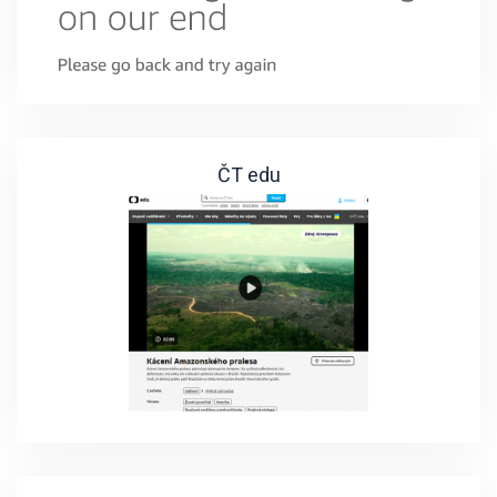
ČT edu