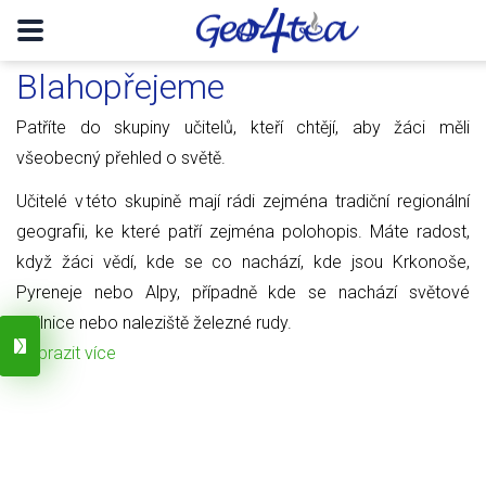
Blahopřejeme
Patříte do skupiny učitelů, kteří chtějí, aby žáci měli
všeobecný přehled o světě.
Učitelé v této skupině mají rádi zejména tradiční regionální
geografii, ke které patří zejména polohopis. Máte radost,
když žáci vědí, kde se co nachází, kde jsou Krkonoše,
Pyreneje nebo Alpy, případně kde se nachází světové
obilnice nebo naleziště železné rudy.
Zobrazit více