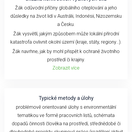
Žák odůvodní příčiny globálního oteplování a jeho
důsledky na život lidí v Austrálii, Indonésii, Nizozemsku
a Česku.
Žák vysvětlí, jakým způsobem může lokální přírodní
katastrofa ovlivnit okolní území (kraje, státy, regiony…).
Žák navrhne, jak by mohl přispět k ochraně životního
prostředí či krajiny.
Zobrazit více
Typické metody a úlohy
problémově orientované úlohy s environmentální
tematikou ve formě pracovních listů, schémata
dopadů činnosti člověka na prostředí, střednědobé či
dlouhodobé
projekty, skupinové práce (rozdělení aktivit