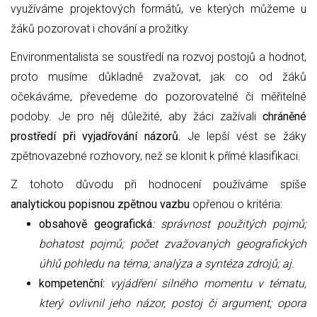
využíváme projektových formátů, ve kterých můžeme u
žáků pozorovat i chování a prožitky.
Environmentalista se soustředí na rozvoj postojů a hodnot,
proto musíme důkladně zvažovat, jak co od žáků
očekáváme, převedeme do pozorovatelné či měřitelné
podoby. Je pro něj důležité, aby žáci zažívali
chráněné
prostředí při vyjadřování názorů.
Je lepší vést se žáky
zpětnovazebné rozhovory, než se klonit k přímé klasifikaci.
Z tohoto důvodu při hodnocení používáme spíše
analytickou popisnou zpětnou vazbu
opřenou o kritéria:
obsahově geografická
: správnost použitých pojmů;
bohatost pojmů; počet zvažovaných geografických
úhlů pohledu na téma; analýza a syntéza zdrojů; aj.
kompetenční:
vyjádření silného momentu v tématu,
který ovlivnil jeho názor, postoj či argument; opora