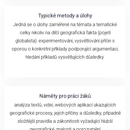
Typické metody a úlohy
Jedná se o ú
loh
y zaměřené na
témata a
tematické
celky
n
ikoliv
na
dílčí geografick
á fakta (
pojetí
globalista): experimentování,
vysvětlování
příčin
s
oporou o konkrétní příklady podporující argumentaci,
hledání příkladů vysvětlujících důsledky.
Náměty pro práci žáků
analýza textů, videí,
webových aplikací ukazujících
geografické
procesy, jejich příčiny a důsledky, případně
složitější pravidla a zákonitosti vyžadující hlubší
geografické znalosti a porozumění