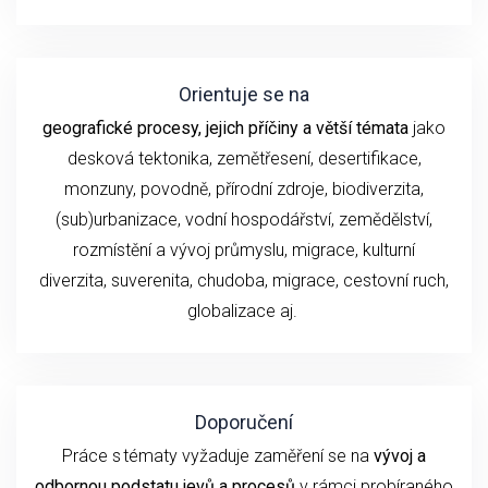
Orientuje se na
geografické procesy, jejich příčiny a větší témata
jako
desková tektonika, zemětřesení,
desertifikace,
monzuny,
povodně, přírodní
zdroje, biodiverzita,
(sub)urbanizace,
vodní hospodářství, zemědělství,
rozmístění a vývoj průmyslu,
migrace, kulturní
diverzita,
suverenita, chudoba
,
migrace,
cestovní ruch
,
globalizace
aj.
Doporučení
P
ráce s tématy
vyžaduje
zaměření se
na
vývoj
a
odbornou podstatu
jevů a procesů
v rámci probíraného