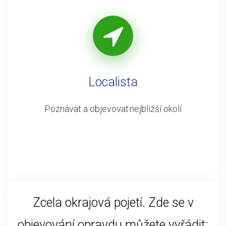
Localista
Poznávat a objevovat nejbližší okolí
Zcela okrajová pojetí. Zde se v
objevování opravdu můžete vyřádit: