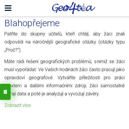
Blahopřejeme
Patříte do skupiny učitelů, kteří chtějí, aby žáci znali
odpovědi na náročnější geografické otázky (otázky typu
„Proč?“).
Máte rádi řešení geografických problémů, s nimiž se žáci
musí vypořádat. Ve Vašich hodinách žáci často pracují jako
opravdoví geografové. Vytváříte příležitosti pro práci
s textem a dalšími informačními zdroji, žáci samostatně
sbírají data a poté je analyzují a vyvozují závěry.
Zobrazit více