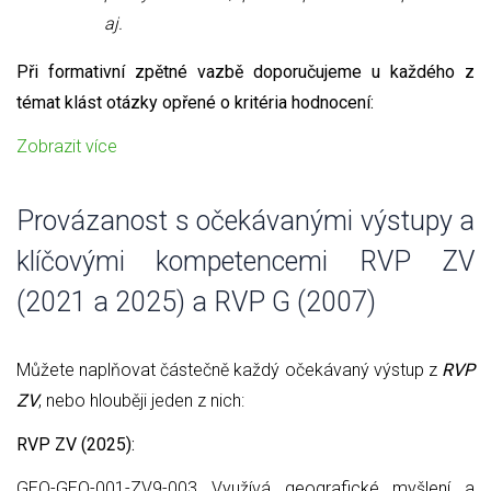
aj.
Při formativní zpětné vazbě doporučujeme u každého z
témat klást otázky opřené o kritéria hodnocení:
Zobrazit více
Provázanost s očekávanými výstupy a
klíčovými kompetencemi RVP ZV
(2021 a 2025) a RVP G (2007)
Můžete naplňovat částečně každý očekávaný výstup z
RVP
ZV
, nebo hlouběji jeden z nich:
RVP ZV (2025):
GEO-GEO-001-ZV9-003 Využívá geografické myšlení a