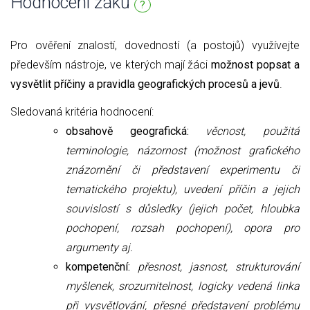
Hodnocení žáků
?
Pro ověření znalostí, dovedností (a postojů) využívejte
především nástroje, ve kterých mají žáci
možnost popsat a
vysvětlit příčiny a pravidla geografických procesů a jevů
.
Sledovaná kritéria hodnocení:
obsahově geografická:
věcnost, použitá
terminologie, názornost (možnost grafického
znázornění či představení experimentu či
tematického projektu), uvedení příčin a jejich
souvislostí s důsledky (jejich počet, hloubka
pochopení, rozsah pochopení), opora pro
argumenty aj.
kompetenční:
přesnost, jasnost, strukturování
myšlenek, srozumitelnost,
logicky vedená linka
při vysvětlování,
přesné představení problému