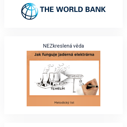
NEZkreslená věda