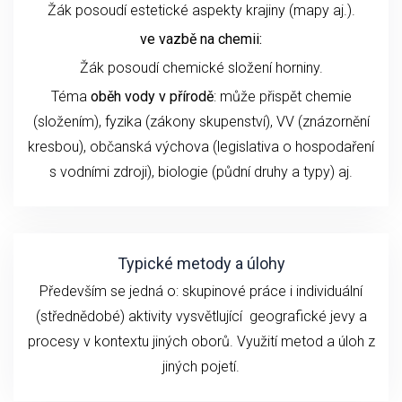
Žák posoudí estetické aspekty krajiny (mapy aj.).
ve vazbě na chemii:
Žák posoudí chemické složení horniny.
Téma
oběh vody v přírodě
: může přispět chemie
(složením), fyzika (zákony skupenství), VV (znázornění
kresbou), občanská výchova (legislativa o hospodaření
s vodními zdroji), biologie (půdní druhy a typy) aj.
Typické metody a úlohy
Především se jedná o: skupinové práce i individuální
(střednědobé) aktivity vysvětlující geografické jevy a
procesy v kontextu jiných oborů. Využití metod a úloh z
jiných pojetí.