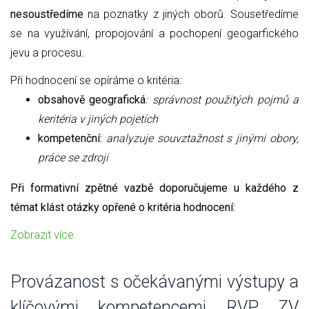
nesoustředíme
na poznatky z jiných oborů. Sousetředíme
se na využívání, propojování a pochopení geogarfického
jevu a procesu.
Při hodnocení se opíráme o kritéria:
obsahově geografická
: správnost použitých pojmů a
keritéria v jiných pojetích
kompetenční:
analyzuje souvztažnost s jinými obory,
práce se zdroji
Při formativní zpětné vazbě doporučujeme u každého z
témat klást otázky opřené o kritéria hodnocení:
Zobrazit více
Provázanost s očekávanými výstupy a
klíčovými kompetencemi RVP ZV