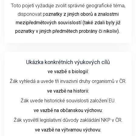
Toto pojetí vyžaduje zvolit správné geografické téma,
disponovat p
oznatky z jiných oborů a znalostmi
mezipředmětových souvislostí (také zdali byly již
poznatky v jiných předmětech probrány či nikoliv).
Ukázka konkrétních výukových cílů
ve vazbě s biologií:
Žák vyhledá a uvede tři invazivní druhy organismů v ČR.
ve vazbě na historii:
Žák uvede historické souvislosti založení EU.
ve vazbě na občanskou výchovu:
Žák vysvětlí legislativní důvody zakládání NKP v ČR.
ve vazbě na výtvarnou výchovu: