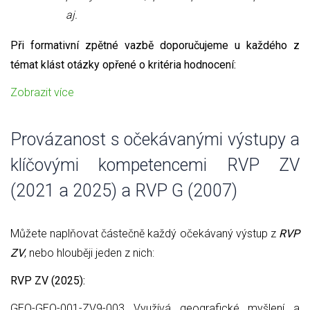
aj.
Při formativní zpětné vazbě doporučujeme u každého z
témat klást otázky opřené o kritéria hodnocení:
Zobrazit více
Provázanost s očekávanými výstupy a
klíčovými kompetencemi RVP ZV
(2021 a 2025) a RVP G (2007)
Můžete naplňovat částečně každý očekávaný výstup z
RVP
ZV
, nebo hlouběji jeden z nich:
RVP ZV (2025):
GEO-GEO-001-ZV9-003 Využívá geografické myšlení a