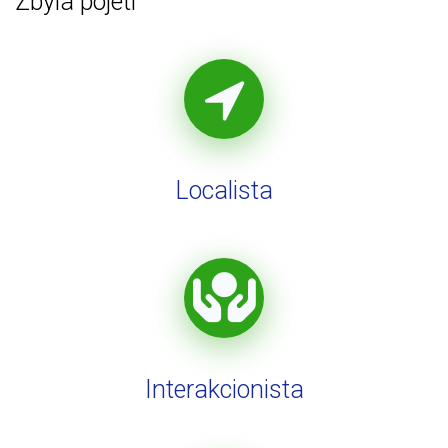
Zbylá pojetí
Localista
Interakcionista