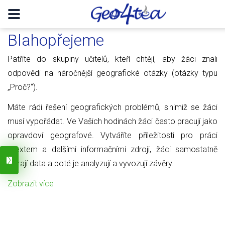
Blahopřejeme
Patříte do skupiny učitelů, kteří chtějí, aby žáci znali
odpovědi na náročnější geografické otázky (otázky typu
„Proč?“).
Máte rádi řešení geografických problémů, s nimiž se žáci
musí vypořádat. Ve Vašich hodinách žáci často pracují jako
opravdoví geografové. Vytváříte příležitosti pro práci
s textem a dalšími informačními zdroji, žáci samostatně
sbírají data a poté je analyzují a vyvozují závěry.
Zobrazit více