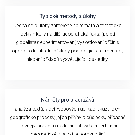
Typické metody a úlohy
Jedná se o ú
loh
y zaměřené na
témata a
tematické
celky
n
ikoliv
na
dílčí geografick
á fakta (
pojetí
globalista): experimentování,
vysvětlování
příčin
s
oporou o konkrétní příklady podporující argumentaci,
hledání příkladů vysvětlujících důsledky.
Náměty pro práci žáků
analýza textů, videí,
webových aplikací ukazujících
geografické
procesy, jejich příčiny a důsledky, případně
složitější pravidla a zákonitosti vyžadující hlubší
geografické znalosti a porozumění