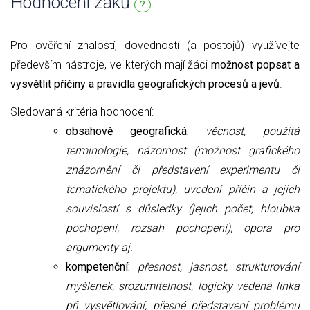
Hodnocení žáků
?
Pro ověření znalostí, dovedností (a postojů) využívejte
především nástroje, ve kterých mají žáci
možnost popsat a
vysvětlit příčiny a pravidla geografických procesů a jevů
.
Sledovaná kritéria hodnocení:
obsahově geografická:
věcnost, použitá
terminologie, názornost (možnost grafického
znázornění či představení experimentu či
tematického projektu), uvedení příčin a jejich
souvislostí s důsledky (jejich počet, hloubka
pochopení, rozsah pochopení), opora pro
argumenty aj.
kompetenční:
přesnost, jasnost, strukturování
myšlenek, srozumitelnost,
logicky vedená linka
při vysvětlování,
přesné představení problému