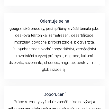
Orientuje se na
geografické procesy, jejich příčiny a větší témata
jako
desková tektonika, zemětřesení,
desertifikace,
monzuny,
povodně, přírodní
zdroje, biodiverzita,
(sub)urbanizace,
vodní hospodářství, zemědělství,
rozmístění a vývoj průmyslu,
migrace, kulturní
diverzita,
suverenita, chudoba
,
migrace,
cestovní ruch
,
globalizace
aj.
Doporučení
P
ráce s tématy
vyžaduje
zaměření se
na
vývoj
a
odbornou podstatu
jevů a procesů
v rámci probíraného