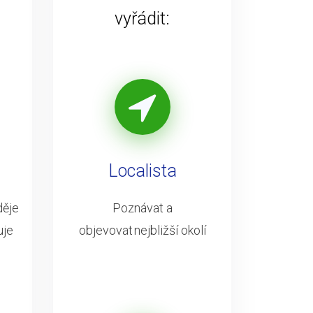
vyřádit:
Localista
děje
Poznávat a
uje
objevovat nejbližší okolí