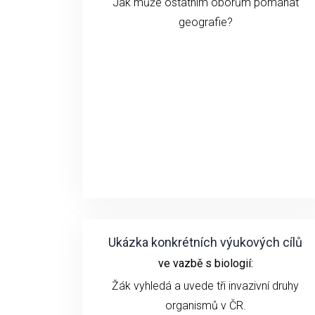
Jak může ostatním oborům pomáhat
geografie?
Ukázka konkrétních výukových cílů
ve vazbě s biologií:
Žák vyhledá a uvede tři invazivní druhy
organismů v ČR.