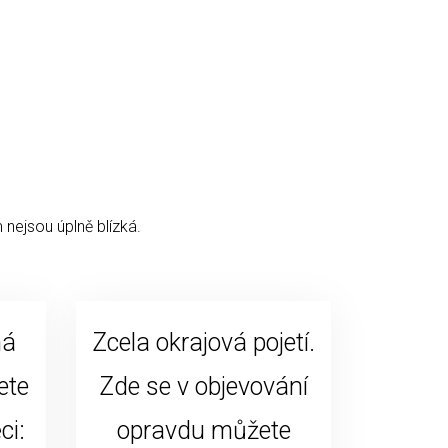
 nejsou úplně blízká.
ná
Zcela okrajová pojetí.
ete
Zde se v objevování
ci:
opravdu můžete