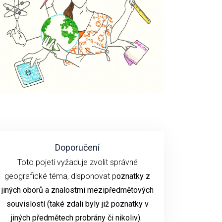
Doporučení
Toto pojetí vyžaduje zvolit správné
geografické téma, disponovat p
oznatky z
jiných oborů a znalostmi mezipředmětových
souvislostí (také zdali byly již poznatky v
jiných předmětech probrány či nikoliv).