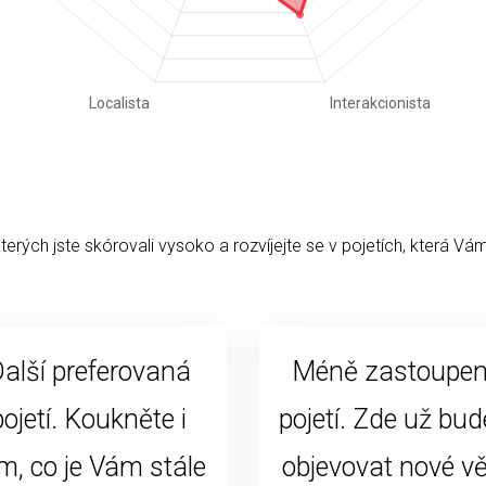
kterých jste skórovali vysoko a rozvíjejte se v pojetích, která Vám
alší preferovaná
Méně zastoupe
pojetí. Koukněte i
pojetí. Zde už bud
m, co je Vám stále
objevovat nové vě