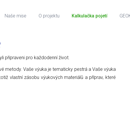
Naše mise
O projektu
Kalkulačka pojetí
GEO
e
 byli připraveni pro každodenní život.
ové metody. Vaše výuka je tematicky pestrá a Vaše výuka
tiž vlastní zásobu výukových materiálů a příprav, které