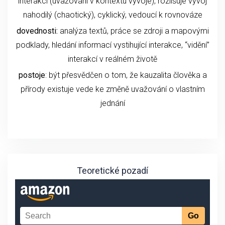
interakcí (uvažování v kontextu vývoje), rozlišuje vývoj
nahodilý (chaotický), cyklický, vedoucí k rovnováze
dovednosti:
analýza textů, práce se zdroji a mapovými
podklady, hledání informací vystihující interakce, “vidění”
interakcí v reálném životě
postoje
: být přesvědčen o tom, že kauzalita člověka a
přírody existuje vede ke změně uvažování o vlastním
jednání
Teoretické pozadí