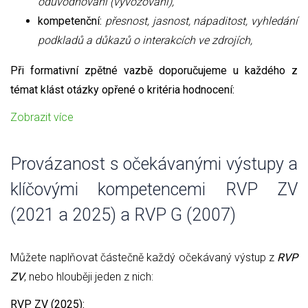
odůvodňování (vyvozování),
kompetenční:
přesnost, jasnost, nápaditost, vyhledání
podkladů a důkazů o interakcích ve zdrojích,
Při formativní zpětné vazbě doporučujeme u každého z
témat klást otázky opřené o kritéria hodnocení:
Zobrazit více
Provázanost s očekávanými výstupy a
klíčovými kompetencemi RVP ZV
(2021 a 2025) a RVP G (2007)
Můžete naplňovat částečně každý očekávaný výstup z
RVP
ZV
, nebo hlouběji jeden z nich:
RVP ZV (2025):