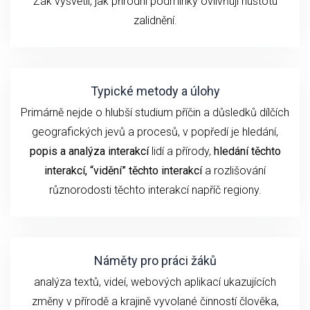
Žák vysvětlí, jak přírodní podmínky ovlivňují hustotu
zalidnění.
Typické metody a úlohy
Primárně nejde o hlubší studium příčin a důsledků dílčích
geografických jevů a procesů, v popředí je hledání,
popis a analýza
interakcí
lidí a přírody,
hledání těchto
interakcí, “vidění” těchto interakcí
a rozlišování
různorodosti těchto interakcí napříč regiony.
Náměty pro práci žáků
analýza textů, videí, webových aplikací ukazujících
změny v přírodě a krajině vyvolané činností člověka,