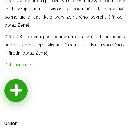
Z-9-2-02 rozlišuje a porovnává složky a prvky přírodní sféry,
jejich vzájemnou souvislost a podmíněnost, rozeznává,
pojmenuje a klasifikuje tvary zemského povrchu (Přírodní
obraz Země)
Z-9-2-03 porovná působení vnitřních a vnějších procesů v
přírodní sféře a jejich vliv na přírodu a na lidskou společnost
(Přírodní obraz Země)
Zobrazit více
Učitel: