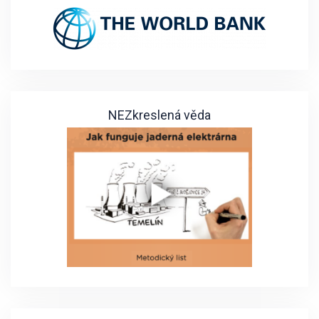
NEZkreslená věda