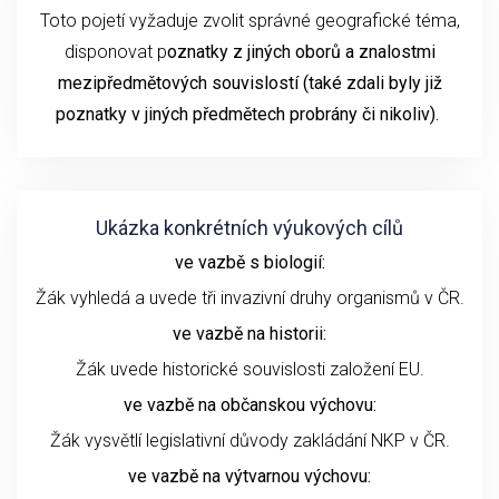
Toto pojetí vyžaduje zvolit správné geografické téma,
disponovat p
oznatky z jiných oborů a znalostmi
mezipředmětových souvislostí (také zdali byly již
poznatky v jiných předmětech probrány či nikoliv).
Ukázka konkrétních výukových cílů
ve vazbě s biologií:
Žák vyhledá a uvede tři invazivní druhy organismů v ČR.
ve vazbě na historii:
Žák uvede historické souvislosti založení EU.
ve vazbě na občanskou výchovu:
Žák vysvětlí legislativní důvody zakládání NKP v ČR.
ve vazbě na výtvarnou výchovu: