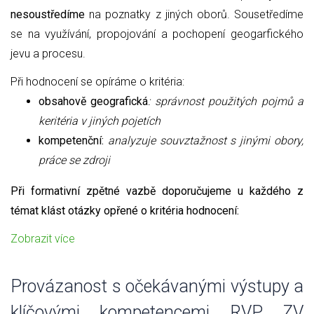
nesoustředíme
na poznatky z jiných oborů. Sousetředíme
se na využívání, propojování a pochopení geogarfického
jevu a procesu.
Při hodnocení se opíráme o kritéria:
obsahově geografická
: správnost použitých pojmů a
keritéria v jiných pojetích
kompetenční:
analyzuje souvztažnost s jinými obory,
práce se zdroji
Při formativní zpětné vazbě doporučujeme u každého z
témat klást otázky opřené o kritéria hodnocení:
Zobrazit více
Provázanost s očekávanými výstupy a
klíčovými kompetencemi RVP ZV