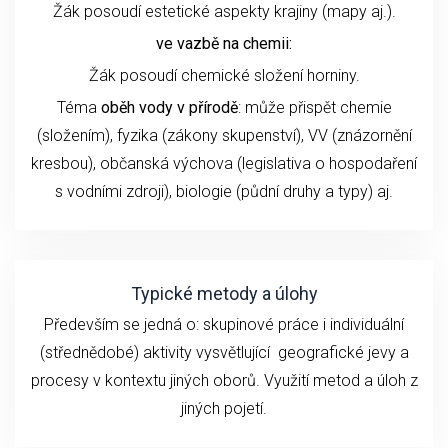
Žák posoudí estetické aspekty krajiny (mapy aj.).
ve vazbě na chemii:
Žák posoudí chemické složení horniny.
Téma
oběh vody v přírodě
: může přispět chemie
(složením), fyzika (zákony skupenství), VV (znázornění
kresbou), občanská výchova (legislativa o hospodaření
s vodními zdroji), biologie (půdní druhy a typy) aj.
Typické metody a úlohy
Především se jedná o: skupinové práce i individuální
(střednědobé) aktivity vysvětlující geografické jevy a
procesy v kontextu jiných oborů. Využití metod a úloh z
jiných pojetí.