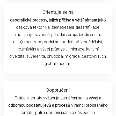
Orientuje se na
geografické procesy, jejich příčiny a větší témata
jako
desková tektonika, zemětřesení,
desertifikace,
monzuny,
povodně, přírodní
zdroje, biodiverzita,
(sub)urbanizace,
vodní hospodářství, zemědělství,
rozmístění a vývoj průmyslu,
migrace, kulturní
diverzita,
suverenita, chudoba
,
migrace,
cestovní ruch
,
globalizace
aj.
Doporučení
P
ráce s tématy
vyžaduje
zaměření se
na
vývoj
a
odbornou podstatu
jevů a procesů
v rámci probíraného
tématu
, pátrání po příčinách a důsledcích.