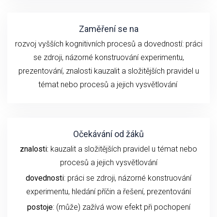
Zaměření se na
rozvoj vyšších kognitivních procesů a dovedností:
práci
se z
droji
, názorné konstruování experimentu
,
prezentování,
znalosti
kauzalit a složitějších pravidel u
témat nebo procesů
a
jejich
vysvětlování
Očekávání od žáků
znalosti:
kauzalit a složitějších pravidel u témat nebo
procesů a jejich vysvětlování
dovednosti
: práci se zdroji, názorné konstruování
experimentu,
hledání příčin a řešení,
prezentování
postoje
: (může) zažívá wow efekt při pochopení