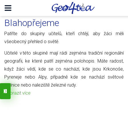
Blahopřejeme
Patříte do skupiny učitelů, kteří chtějí, aby žáci měli
všeobecný přehled o světě.
Učitelé v této skupině mají rádi zejména tradiční regionální
geografii, ke které patří zejména polohopis. Máte radost,
když žáci vědí, kde se co nachází, kde jsou Krkonoše,
Pyreneje nebo Alpy, případně kde se nachází světové
obilnice nebo naleziště železné rudy.
Zobrazit více