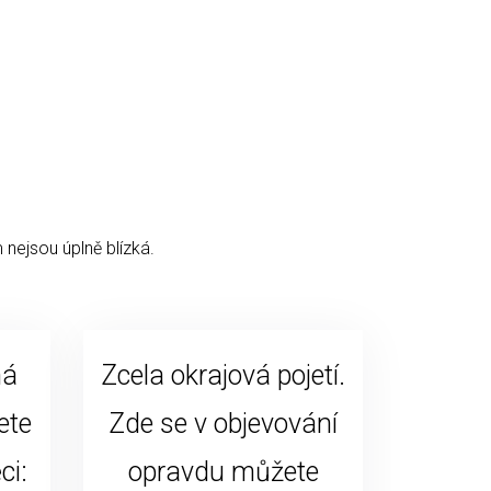
 nejsou úplně blízká.
ná
Zcela okrajová pojetí.
ete
Zde se v objevování
ci:
opravdu můžete