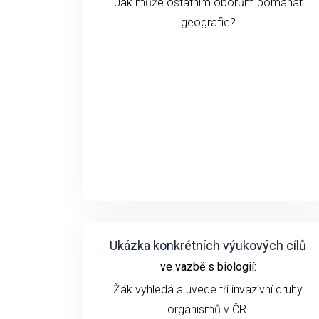
Jak může ostatním oborům pomáhat
geografie?
Ukázka konkrétních výukových cílů
ve vazbě s biologií:
Žák vyhledá a uvede tři invazivní druhy
organismů v ČR.