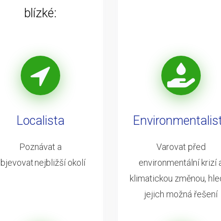
blízké:
Localista
Environmentalis
Poznávat a
Varovat před
bjevovat nejbližší okolí
environmentální krizí 
klimatickou změnou, hle
jejich možná řešení