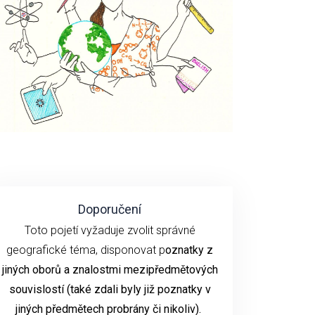
Doporučení
Toto pojetí vyžaduje zvolit správné
geografické téma, disponovat p
oznatky z
jiných oborů a znalostmi mezipředmětových
souvislostí (také zdali byly již poznatky v
jiných předmětech probrány či nikoliv).