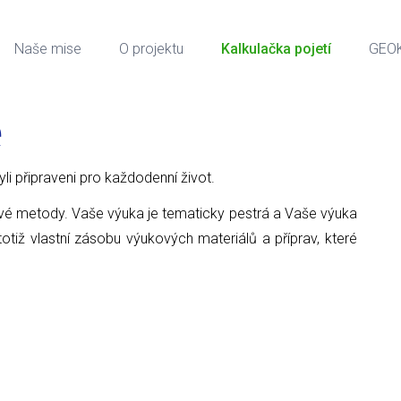
Naše mise
O projektu
Kalkulačka pojetí
GEO
e
 byli připraveni pro každodenní život.
ové metody. Vaše výuka je tematicky pestrá a Vaše výuka
tiž vlastní zásobu výukových materiálů a příprav, které