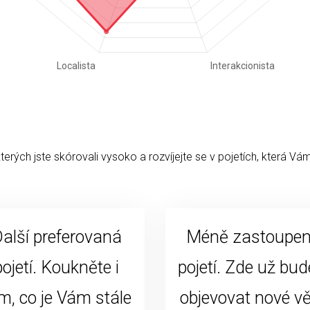
kterých jste skórovali vysoko a rozvíjejte se v pojetích, která Vám
alší preferovaná
Méně zastoupe
pojetí. Koukněte i
pojetí. Zde už bud
m, co je Vám stále
objevovat nové vě