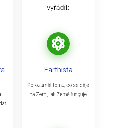
vyřádit:
ta
Earthista
Porozumět tomu, co se děje
a
na Zemi, jak Země funguje
dat