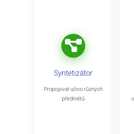
Syntetizátor
Propojovat učivo různých
předmětů
o