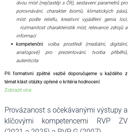
dvou míst (nejčastěji s ČR), sestavení parametrů pro
porovnávání, charakter biomů, klimatických pásů,
míst podle reliéfu, kreativní vyjádření genia loci,
rozmanitost charakteristik míst, relevance zdrojů a
informací
kompetenční:
volba prostředí (mediální, digitální,
analogové) pro prezentování
,
tvorba příběhů,
autenticita
Při formativní zpětné vazbě doporučujeme u každého z
témat klást otázky opřené o kritéria hodnocení:
Zobrazit více
Provázanost s očekávanými výstupy a
klíčovými kompetencemi RVP ZV
(2021 a 2025) a RVP G (2007)