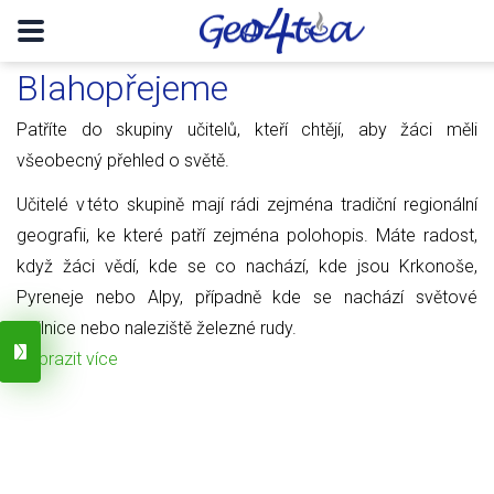
Blahopřejeme
Patříte do skupiny učitelů, kteří chtějí, aby žáci měli
všeobecný přehled o světě.
Učitelé v této skupině mají rádi zejména tradiční regionální
geografii, ke které patří zejména polohopis. Máte radost,
když žáci vědí, kde se co nachází, kde jsou Krkonoše,
Pyreneje nebo Alpy, případně kde se nachází světové
obilnice nebo naleziště železné rudy.
Zobrazit více