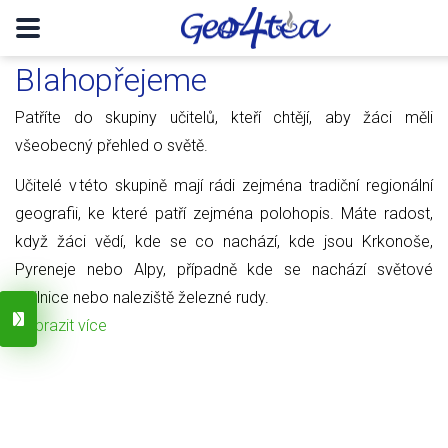
Blahopřejeme
Patříte do skupiny učitelů, kteří chtějí, aby žáci měli
všeobecný přehled o světě.
Učitelé v této skupině mají rádi zejména tradiční regionální
geografii, ke které patří zejména polohopis. Máte radost,
když žáci vědí, kde se co nachází, kde jsou Krkonoše,
Pyreneje nebo Alpy, případně kde se nachází světové
obilnice nebo naleziště železné rudy.
Zobrazit více