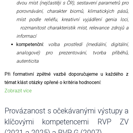
dvou míst (nejčastěji s ČR), sestavení parametrů pro
porovnávání, charakter biomů, klimatických pásů,
míst podle reliéfu, kreativní vyjádření genia loci,
rozmanitost charakteristik míst, relevance zdrojů a
informací
kompetenční:
volba prostředí (mediální, digitální,
analogové) pro prezentování
,
tvorba příběhů,
autenticita
Při formativní zpětné vazbě doporučujeme u každého z
témat klást otázky opřené o kritéria hodnocení:
Zobrazit více
Provázanost s očekávanými výstupy a
klíčovými kompetencemi RVP ZV
(2021 a 2025) a RVP G (2007)