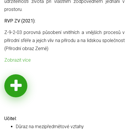
udržitelnosti života při vlastním zodpovědném jednání v
prostoru.
RVP ZV (2021):
Z-9-2-03 porovná působení vnitřních a vnějších procesů v
přírodní sféře a jejich vliv na přírodu a na lidskou společnost
(Přírodní obraz Země)
Zobrazit více
Učitel:
Důraz na mezipředmětové vztahy