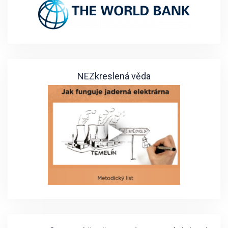
NEZkreslená věda