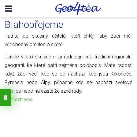
Blahopřejeme
Patříte do skupiny učitelů, kteří chtějí, aby žáci měli
všeobecný přehled o světě.
Učitelé v této skupině mají rádi zejména tradiční regionální
geografii, ke které patří zejména polohopis. Máte radost,
když žáci vědí, kde se co nachází, kde jsou Krkonoše,
Pyreneje nebo Alpy, případně kde se nachází světové
obilnice nebo naleziště železné rudy.
Zobrazit více