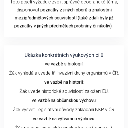
Toto pojetí vyžaduje zvolit správné geografické téma,
disponovat p
oznatky z jiných oborů a znalostmi
mezipředmětových souvislostí (také zdali byly již
poznatky v jiných předmětech probrány či nikoliv).
Ukázka konkrétních výukových cílů
ve vazbě s biologií:
Žák vyhledá a uvede tři invazivní druhy organismů v ČR.
ve vazbě na historii:
Žák uvede historické souvislosti založení EU.
ve vazbě na občanskou výchovu:
Žák vysvětlí legislativní důvody zakládání NKP v ČR.
ve vazbě na výtvarnou výchovu:
Žák posoudí estetické aspekty krajiny (mapy aj.).