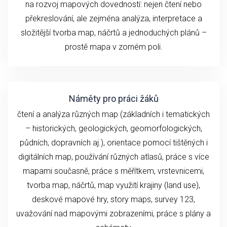
na rozvoj mapových dovedností: nejen čtení nebo
překreslování, ale zejména analýza, interpretace a
složitější tvorba map, náčrtů a jednoduchých plánů –
prostě mapa v zorném poli.
Náměty pro práci žáků
čtení a analýza různých map (základních i tematických
– historických, geologických, geomorfologických,
půdních, dopravních aj.), orientace pomocí tištěných i
digitálních map, používání různých atlasů, práce s více
mapami současně, práce s měřítkem, vrstevnicemi,
tvorba map, náčrtů, map využití krajiny (land use),
deskové mapové hry, story maps, survey 123,
uvažování nad mapovými zobrazeními, práce s plány a