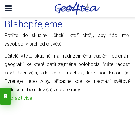
Blahopřejeme
Patříte do skupiny učitelů, kteří chtějí, aby žáci měli
všeobecný přehled o světě.
Učitelé v této skupině mají rádi zejména tradiční regionální
geografii, ke které patří zejména polohopis. Máte radost,
když žáci vědí, kde se co nachází, kde jsou Krkonoše,
Pyreneje nebo Alpy, případně kde se nachází světové
obilnice nebo naleziště železné rudy.
Zobrazit více