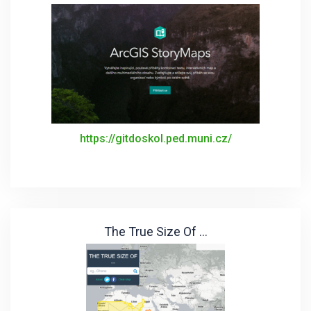
https://gitdoskol.ped.muni.cz/
The True Size Of ...