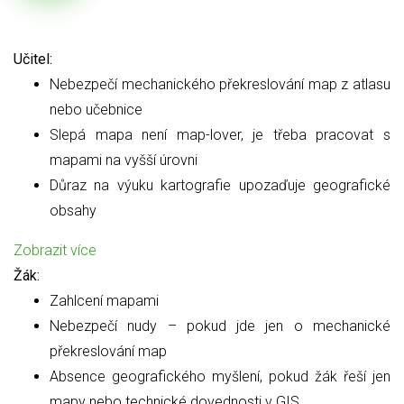
Učitel:
Nebezpečí mechanického překreslování map z atlasu
nebo učebnice
Slepá mapa není map-lover, je třeba pracovat s
mapami na vyšší úrovni
Důraz na výuku kartografie upozaďuje geografické
obsahy
Zobrazit více
Žák:
Zahlcení mapami
Nebezpečí nudy – pokud jde jen o mechanické
překreslování map
Absence geografického myšlení, pokud žák řeší jen
mapy nebo technické dovednosti v GIS