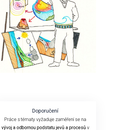
Doporučení
P
ráce s tématy
vyžaduje
zaměření se
na
vývoj
a odbornou podstatu
jevů a procesů
v