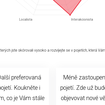
kterých jste skórovali vysoko a rozvíjejte se v pojetích, která Vám
alší preferovaná
Méně zastoupe
pojetí. Koukněte i
pojetí. Zde už bud
m, co je Vám stále
objevovat nové vě