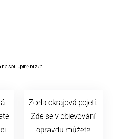
 nejsou úplně blízká.
ná
Zcela okrajová pojetí.
ete
Zde se v objevování
ci:
opravdu můžete