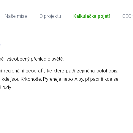
Naše mise
O projektu
Kalkulačka pojetí
GEO
e
ci měli všeobecný přehled o světě.
ní regionální geografii, ke které patří zejména polohopis.
, kde jsou Krkonoše, Pyreneje nebo Alpy, případně kde se
é rudy.