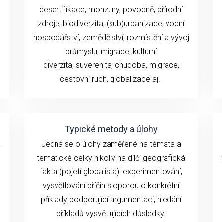
desertifikace, monzuny,
povodně, přírodní
zdroje, biodiverzita, (sub)urbanizace,
vodní
hospodářství, zemědělství,
rozmístění a vývoj
průmyslu,
migrace, kulturní
diverzita,
suverenita, chudoba
,
migrace,
cestovní ruch
,
globalizace
aj.
Typické metody a úlohy
k
Jedná se o ú
loh
y zaměřené na
témata a
tematické celky
n
ikoliv
na
dílčí geografick
á
fakta (
pojetí globalista): experimentování,
vysvětlování
příčin
s oporou o konkrétní
příklady podporující argumentaci, hledání
příkladů vysvětlujících důsledky.