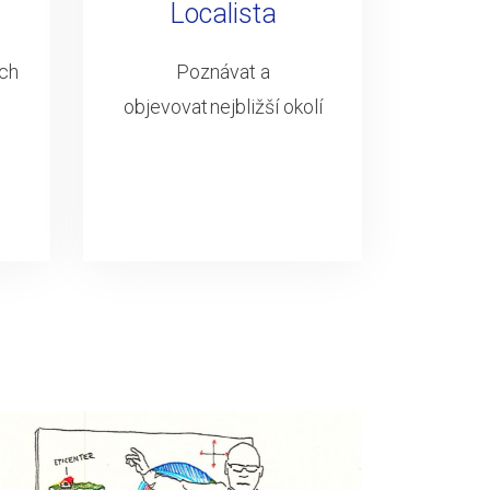
Localista
ých
Poznávat a
objevovat nejbližší okolí