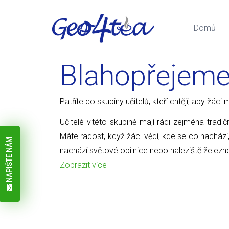
Domů
Blahopřejem
Patříte do skupiny učitelů, kteří chtějí, aby žá
Učitelé v této skupině mají rádi zejména tradič
Máte radost, když žáci vědí, kde se co nachází
NAPIŠTE NÁM
nachází světové obilnice nebo naleziště železn
Zobrazit více