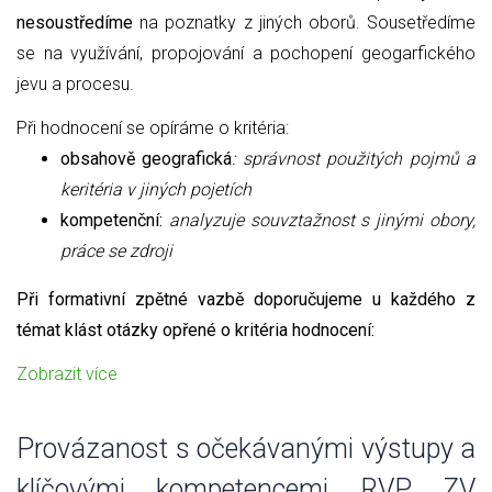
nesoustředíme
na poznatky z jiných oborů. Sousetředíme
se na využívání, propojování a pochopení geogarfického
jevu a procesu.
Při hodnocení se opíráme o kritéria:
obsahově geografická
: správnost použitých pojmů a
keritéria v jiných pojetích
kompetenční:
analyzuje souvztažnost s jinými obory,
práce se zdroji
Při formativní zpětné vazbě doporučujeme u každého z
témat klást otázky opřené o kritéria hodnocení:
Zobrazit více
Provázanost s očekávanými výstupy a
klíčovými kompetencemi RVP ZV