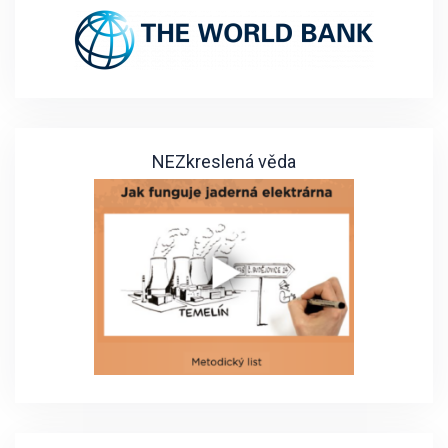
NEZkreslená věda