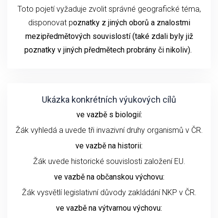
Toto pojetí vyžaduje zvolit správné geografické téma,
disponovat p
oznatky z jiných oborů a znalostmi
mezipředmětových souvislostí (také zdali byly již
poznatky v jiných předmětech probrány či nikoliv).
Ukázka konkrétních výukových cílů
ve vazbě s biologií:
Žák vyhledá a uvede tři invazivní druhy organismů v ČR.
ve vazbě na historii:
Žák uvede historické souvislosti založení EU.
ve vazbě na občanskou výchovu:
Žák vysvětlí legislativní důvody zakládání NKP v ČR.
ve vazbě na výtvarnou výchovu: