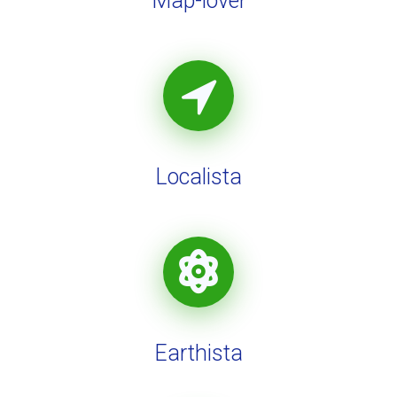
Map-lover
Localista
Earthista