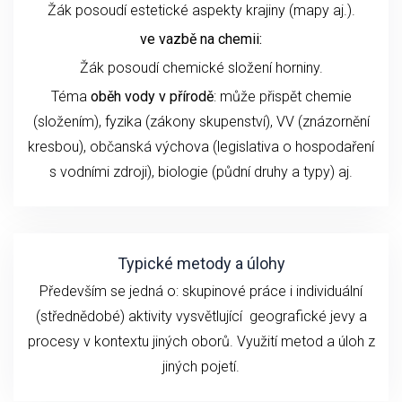
Žák posoudí estetické aspekty krajiny (mapy aj.).
ve vazbě na chemii:
Žák posoudí chemické složení horniny.
Téma
oběh vody v přírodě
: může přispět chemie
(složením), fyzika (zákony skupenství), VV (znázornění
kresbou), občanská výchova (legislativa o hospodaření
s vodními zdroji), biologie (půdní druhy a typy) aj.
Typické metody a úlohy
Především se jedná o: skupinové práce i individuální
(střednědobé) aktivity vysvětlující geografické jevy a
procesy v kontextu jiných oborů. Využití metod a úloh z
jiných pojetí.