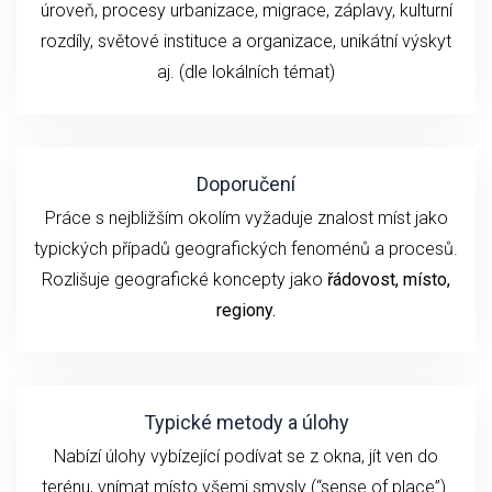
úroveň, procesy urbanizace, migrace, záplavy, kulturní
rozdíly, světové instituce a organizace, unikátní výskyt
aj. (dle lokálních témat)
Doporučení
Práce s nejbližším okolím vyžaduje znalost míst jako
typických případů geografických fenoménů a procesů.
Rozlišuje geografické koncepty jako
řádovost, místo,
regiony.
Typické metody a úlohy
Nabízí úlohy vybízející podívat se z okna, jít ven do
terénu, vnímat místo všemi smysly (“sense of place”).