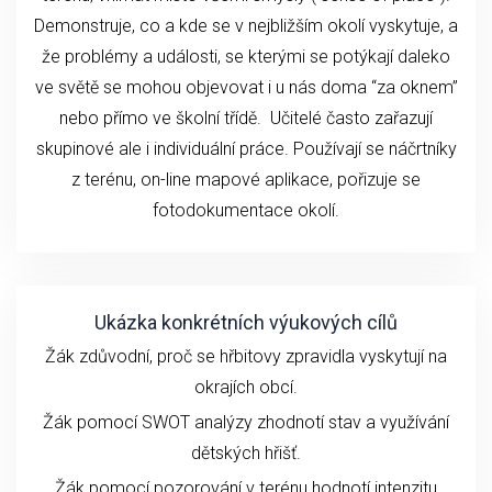
Demonstruje, co a kde se v nejbližším okolí vyskytuje, a
že problémy a události, se kterými se potýkají daleko
ve světě se mohou objevovat i u nás doma “za oknem”
nebo přímo ve školní třídě. Učitelé často zařazují
skupinové ale i individuální práce. Používají se náčrtníky
z terénu, on-line mapové aplikace, pořizuje se
fotodokumentace okolí.
Ukázka konkrétních výukových cílů
Žák zdůvodní, proč se hřbitovy zpravidla vyskytují na
okrajích obcí.
Žák pomocí SWOT analýzy zhodnotí stav a využívání
dětských hřišť.
Žák pomocí pozorování v terénu hodnotí intenzitu