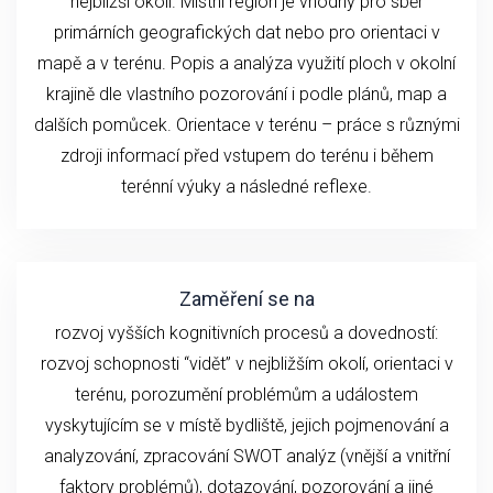
nejbližší okolí. Místní region je vhodný pro sběr
primárních geografických dat nebo pro orientaci v
mapě a v terénu. Popis a analýza využití ploch v okolní
krajině dle vlastního pozorování i podle plánů, map a
dalších pomůcek. Orientace v terénu – práce s různými
zdroji informací před vstupem do terénu i během
terénní výuky a následné reflexe.
Zaměření se na
rozvoj vyšších kognitivních procesů a dovedností:
rozvoj schopnosti “vidět” v nejbližším okolí, orientaci v
terénu, porozumění problémům a událostem
vyskytujícím se v místě bydliště, jejich pojmenování a
analyzování, zpracování SWOT analýz (vnější a vnitřní
faktory problémů), dotazování, pozorování a jiné