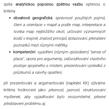
spíše
analytickou popisnou zpětnou vazbu
opřenou o
kritéria:
obsahově geografická
: správnost použitých pojmů,
čtení a orientace v mapě a podle map, interpretace a
tvorba map nejbližšího okolí, určování významných
bodů v krajině, znalost principů dotazování, přenášení
poznatků mezi různými měřítky,
kompetenční:
vyjádření (různým způsobem) “sense of
place”, opora pro argumenty, odůvodňování vlastního
postoje spojeného s místem, prezentování výsledků z
průzkumů a návrhy opatření,
při prezentování a argumentování (naplnění KK) užíváme
kritéria hodnocení jako
přesnost, jasnost, strukturování
myšlenek, aby vyjadřování bylo srozumitelné, přesné
představení problému aj.