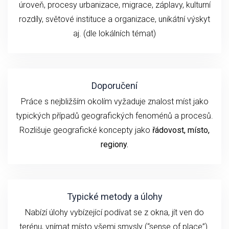
úroveň, procesy urbanizace, migrace, záplavy, kulturní
rozdíly, světové instituce a organizace, unikátní výskyt
aj. (dle lokálních témat)
Doporučení
Práce s nejbližším okolím vyžaduje znalost míst jako
typických případů geografických fenoménů a procesů.
Rozlišuje geografické koncepty jako
řádovost, místo,
regiony.
Typické metody a úlohy
Nabízí úlohy vybízející podívat se z okna, jít ven do
terénu, vnímat místo všemi smysly (“sense of place”).