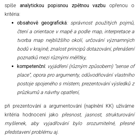
spíše
analytickou popisnou zpětnou vazbu
opřenou o
kritéria:
obsahově geografická
: správnost použitých pojmů,
čtení a orientace v mapě a podle map, interpretace a
tvorba map nejbližšího okolí, určování významných
bodů v krajině, znalost principů dotazování, přenášení
poznatků mezi různými měřítky,
kompetenční:
vyjádření (různým způsobem) “sense of
place”, opora pro argumenty, odůvodňování vlastního
postoje spojeného s místem, prezentování výsledků z
průzkumů a návrhy opatření,
při prezentování a argumentování (naplnění KK) užíváme
kritéria hodnocení jako
přesnost, jasnost, strukturování
myšlenek, aby vyjadřování bylo srozumitelné, přesné
představení problému aj.