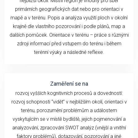
nejbližší okolí. Místní region je vhodný pro sběr
primárních geografických dat nebo pro orientaci v
mapě a v terénu. Popis a analýza využití ploch v okolní
krajině dle vlastního pozorování i podle plánů, map a
dalších pomůcek. Orientace v terénu – práce s různými
zdroji informací před vstupem do terénu i během
terénní výuky a následné reflexe.
Zaměření se na
rozvoj vyšších kognitivních procesů a dovedností:
rozvoj schopnosti “vidět” v nejbližším okolí, orientaci v
terénu, porozumění problémům a událostem
vyskytujícím se v místě bydliště, jejich pojmenování a
analyzování, zpracování SWOT analýz (vnější a vnitřní
faktory problémů), dotazování, pozorování a jiné