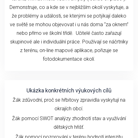
Demonstruje, co a kde se v nejbližším okolí vyskytuje, a
že problémy a události, se kterými se potýkají daleko
ve světě se mohou objevovat i u nás doma “za oknem”
nebo přímo ve školní třídě. Učitelé často zařazují
skupinové ale i individuální práce. Používají se náčrtníky
z terénu, on-line mapové aplikace, pořizuje se
fotodokumentace okolí.
Ukázka konkrétních výukových cílů
Žák zdůvodní, proč se hřbitovy zpravidla vyskytují na
okrajích obcí.
Žák pomocí SWOT analýzy zhodnotí stav a využívání
dětských hřišť.
Žák pomocí pozorování v terénu hodnotí intenzitu