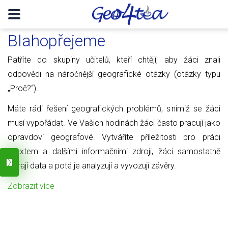
Blahopřejeme
Patříte do skupiny učitelů, kteří chtějí, aby žáci znali
odpovědi na náročnější geografické otázky (otázky typu
„Proč?“).
Máte rádi řešení geografických problémů, s nimiž se žáci
musí vypořádat. Ve Vašich hodinách žáci často pracují jako
opravdoví geografové. Vytváříte příležitosti pro práci
s textem a dalšími informačními zdroji, žáci samostatně
sbírají data a poté je analyzují a vyvozují závěry.
Zobrazit více