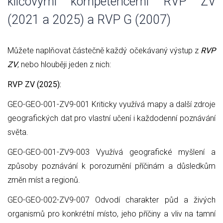
klíčovými kompetencemi RVP ZV
(2021 a 2025) a RVP G (2007)
Můžete naplňovat částečně každý očekávaný výstup z
RVP
ZV
, nebo hlouběji jeden z nich:
RVP ZV (2025):
GEO-GEO-001-ZV9-001 Kriticky využívá mapy a další zdroje
geografických dat pro vlastní učení i každodenní poznávání
světa.
GEO-GEO-001-ZV9-003 Využívá geografické myšlení a
způsoby poznávání k porozumění příčinám a důsledkům
změn míst a regionů.
GEO-GEO-002-ZV9-007 Odvodí charakter půd a živých
organismů pro konkrétní místo, jeho příčiny a vliv na tamní