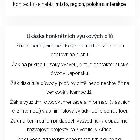
konceptů se nabízí
místo, region, poloha a interakce
.
Ukázka konkrétních výukových cílů
Žák posoudí, čím jsou Košice atraktivní z hlediska
cestovního ruchu.
Žák na příkladu Osaky vysvětlí, čím je charakteristický
život v Japonsku.
Žák diskutuje důvody, proč by chtěl nebo nechtěl žít na
venkově v Kambodži.
Žák s využitím fotodokumentace a informací (vlastních
či z internetu) vlastními slovy vyjádří, co je genius loci.
Žák na konkrétních příkladech vysvětlí, jaký dopad mají
rozvojové projekty na život lidí v Africe.
Žák uvede, zda je pro dané místo typický nějaký