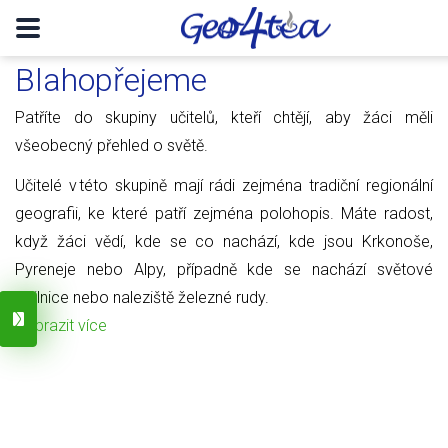
Blahopřejeme
Patříte do skupiny učitelů, kteří chtějí, aby žáci měli
všeobecný přehled o světě.
Učitelé v této skupině mají rádi zejména tradiční regionální
geografii, ke které patří zejména polohopis. Máte radost,
když žáci vědí, kde se co nachází, kde jsou Krkonoše,
Pyreneje nebo Alpy, případně kde se nachází světové
obilnice nebo naleziště železné rudy.
Zobrazit více