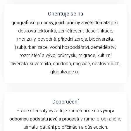
Orientuje se na
geografické procesy, jejich příčiny a větší témata
jako
desková tektonika, zemětřesení,
desertifikace,
monzuny,
povodně, přírodní
zdroje, biodiverzita,
(sub)urbanizace,
vodní hospodářství, zemědělství,
rozmístění a vývoj průmyslu,
migrace, kulturní
diverzita,
suverenita, chudoba
,
migrace,
cestovní ruch
,
globalizace
aj.
Doporučení
P
ráce s tématy
vyžaduje
zaměření se
na
vývoj
a
odbornou podstatu
jevů a procesů
v rámci probíraného
tématu
, pátrání po příčinách a důsledcích.