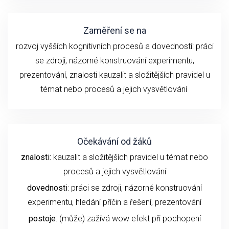
Zaměření se na
rozvoj vyšších kognitivních procesů a dovedností:
práci
se z
droji
, názorné konstruování experimentu
,
prezentování,
znalosti
kauzalit a složitějších pravidel u
témat nebo procesů
a
jejich
vysvětlování
Očekávání od žáků
znalosti:
kauzalit a složitějších pravidel u témat nebo
procesů a jejich vysvětlování
dovednosti
: práci se zdroji, názorné konstruování
experimentu,
hledání příčin a řešení,
prezentování
postoje
: (může) zažívá wow efekt při pochopení