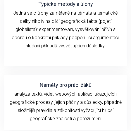
Typické metody a úlohy
Jedná se o ú
loh
y zaměřené na
témata a
tematické
celky
n
ikoliv
na
dílčí geografick
á fakta (
pojetí
globalista): experimentování,
vysvětlování
příčin
s
oporou o konkrétní příklady podporující argumentaci,
hledání příkladů vysvětlujících důsledky.
Náměty pro práci žáků
analýza textů, videí,
webových aplikací ukazujících
geografické
procesy, jejich příčiny a důsledky, případně
složitější pravidla a zákonitosti vyžadující hlubší
geografické znalosti a porozumění