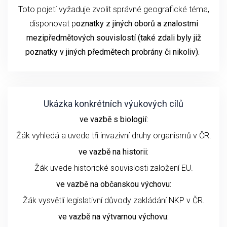
Toto pojetí vyžaduje zvolit správné geografické téma,
disponovat p
oznatky z jiných oborů a znalostmi
mezipředmětových souvislostí (také zdali byly již
poznatky v jiných předmětech probrány či nikoliv).
Ukázka konkrétních výukových cílů
ve vazbě s biologií:
Žák vyhledá a uvede tři invazivní druhy organismů v ČR.
ve vazbě na historii:
Žák uvede historické souvislosti založení EU.
ve vazbě na občanskou výchovu:
Žák vysvětlí legislativní důvody zakládání NKP v ČR.
ve vazbě na výtvarnou výchovu: