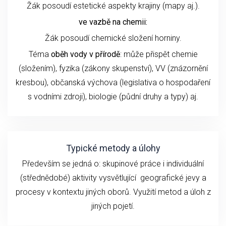
Žák posoudí estetické aspekty krajiny (mapy aj.).
ve vazbě na chemii:
Žák posoudí chemické složení horniny.
Téma
oběh vody v přírodě
: může přispět chemie
(složením), fyzika (zákony skupenství), VV (znázornění
kresbou), občanská výchova (legislativa o hospodaření
s vodními zdroji), biologie (půdní druhy a typy) aj.
Typické metody a úlohy
Především se jedná o: skupinové práce i individuální
(střednědobé) aktivity vysvětlující geografické jevy a
procesy v kontextu jiných oborů. Využití metod a úloh z
jiných pojetí.