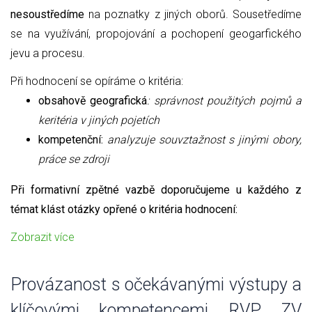
nesoustředíme
na poznatky z jiných oborů. Sousetředíme
se na využívání, propojování a pochopení geogarfického
jevu a procesu.
Při hodnocení se opíráme o kritéria:
obsahově geografická
: správnost použitých pojmů a
keritéria v jiných pojetích
kompetenční:
analyzuje souvztažnost s jinými obory,
práce se zdroji
Při formativní zpětné vazbě doporučujeme u každého z
témat klást otázky opřené o kritéria hodnocení:
Zobrazit více
Provázanost s očekávanými výstupy a
klíčovými kompetencemi RVP ZV