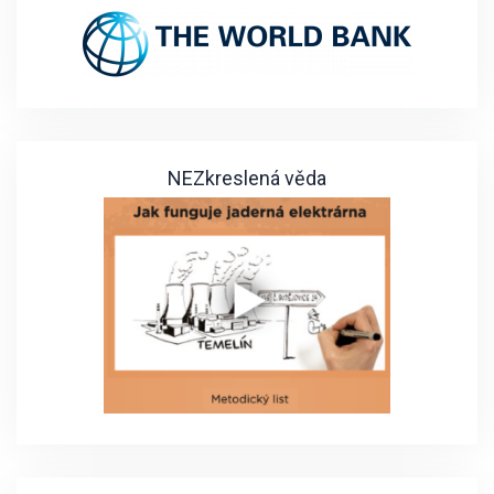
NEZkreslená věda