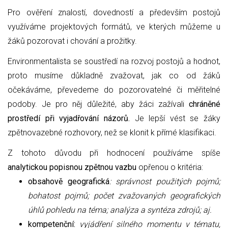
Pro ověření znalostí, dovedností a především postojů
využíváme projektových formátů, ve kterých můžeme u
žáků pozorovat i chování a prožitky.
Environmentalista se soustředí na rozvoj postojů a hodnot,
proto musíme důkladně zvažovat, jak co od žáků
očekáváme, převedeme do pozorovatelné či měřitelné
podoby. Je pro něj důležité, aby žáci zažívali
chráněné
prostředí při vyjadřování názorů.
Je lepší vést se žáky
zpětnovazebné rozhovory, než se klonit k přímé klasifikaci.
Z tohoto důvodu při hodnocení používáme spíše
analytickou popisnou zpětnou vazbu
opřenou o kritéria:
obsahově geografická
: správnost použitých pojmů;
bohatost pojmů; počet zvažovaných geografických
úhlů pohledu na téma; analýza a syntéza zdrojů; aj.
kompetenční:
vyjádření silného momentu v tématu,