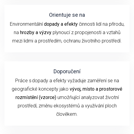
Orientuje se na
Environmentální
dopady a efekty
činnosti lidí na přírodu,
na
hrozby a výzvy
plynoucí z propojenosti a vztahů
mezi lidmi a prostředím, ochranu životního prostředí.
Doporučení
P
ráce s dopady a efekty
vyžaduje
zaměření se
na
geografické koncepty jako
vývoj,
místo a prostorové
rozmístění (vzorce)
umožňující analyzovat životní
prostředí, změnu ekosystémů a využívání ploch
člověkem.