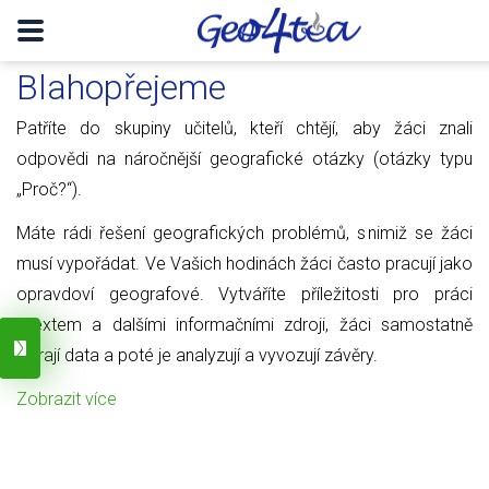
Blahopřejeme
Patříte do skupiny učitelů, kteří chtějí, aby žáci znali
odpovědi na náročnější geografické otázky (otázky typu
„Proč?“).
Máte rádi řešení geografických problémů, s nimiž se žáci
musí vypořádat. Ve Vašich hodinách žáci často pracují jako
opravdoví geografové. Vytváříte příležitosti pro práci
s textem a dalšími informačními zdroji, žáci samostatně
sbírají data a poté je analyzují a vyvozují závěry.
Zobrazit více