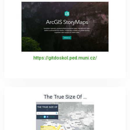
https://gitdoskol.ped.muni.cz/
The True Size Of ...