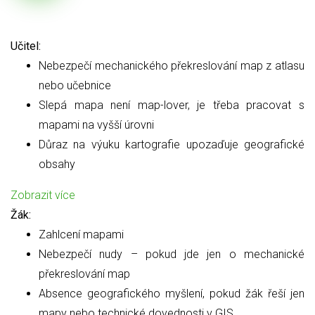
Učitel:
Nebezpečí mechanického překreslování map z atlasu
nebo učebnice
Slepá mapa není map-lover, je třeba pracovat s
mapami na vyšší úrovni
Důraz na výuku kartografie upozaďuje geografické
obsahy
Zobrazit více
Žák:
Zahlcení mapami
Nebezpečí nudy – pokud jde jen o mechanické
překreslování map
Absence geografického myšlení, pokud žák řeší jen
mapy nebo technické dovednosti v GIS