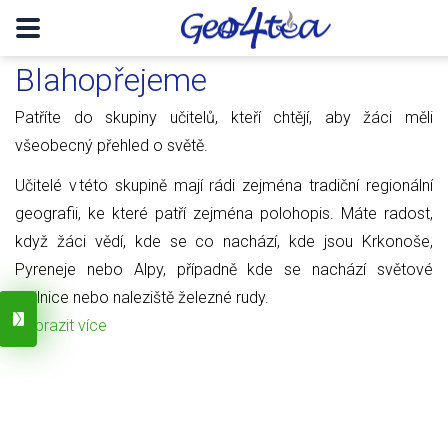
Blahopřejeme
Patříte do skupiny učitelů, kteří chtějí, aby žáci měli
všeobecný přehled o světě.
Učitelé v této skupině mají rádi zejména tradiční regionální
geografii, ke které patří zejména polohopis. Máte radost,
když žáci vědí, kde se co nachází, kde jsou Krkonoše,
Pyreneje nebo Alpy, případně kde se nachází světové
obilnice nebo naleziště železné rudy.
Zobrazit více