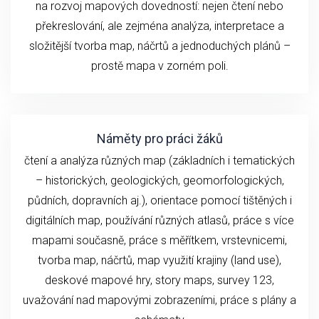
na rozvoj mapových dovedností: nejen čtení nebo
překreslování, ale zejména analýza, interpretace a
složitější tvorba map, náčrtů a jednoduchých plánů –
prostě mapa v zorném poli.
Náměty pro práci žáků
čtení a analýza různých map (základních i tematických
– historických, geologických, geomorfologických,
půdních, dopravních aj.), orientace pomocí tištěných i
digitálních map, používání různých atlasů, práce s více
mapami současně, práce s měřítkem, vrstevnicemi,
tvorba map, náčrtů, map využití krajiny (land use),
deskové mapové hry, story maps, survey 123,
uvažování nad mapovými zobrazeními, práce s plány a