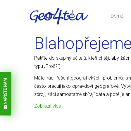
Domů
Blahopřejem
Patříte do skupiny učitelů, kteří chtějí, aby žá
typu „Proč?“).
Máte rádi řešení geografických problémů, s 
NAPIŠTE NÁM
často pracují jako opravdoví geografové. Vytvář
zdroji, žáci samostatně sbírají data a poté je an
Zobrazit více