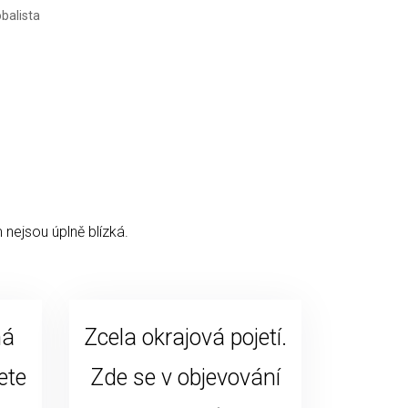
 nejsou úplně blízká.
ná
Zcela okrajová pojetí.
ete
Zde se v objevování