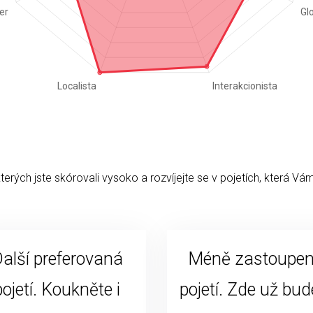
kterých jste skórovali vysoko a rozvíjejte se v pojetích, která Vám
alší preferovaná
Méně zastoupe
pojetí. Koukněte i
pojetí. Zde už bud