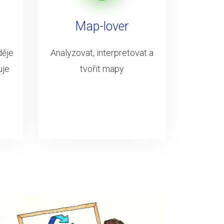
Map-lover
děje
Analyzovat, interpretovat a
uje
tvořit mapy