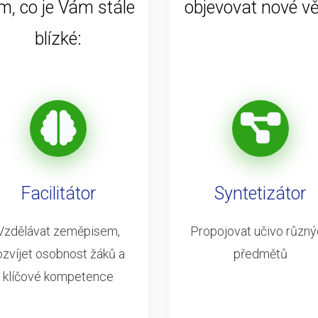
m, co je Vám stále
objevovat nové vě
blízké:
Facilitátor
Syntetizátor
Vzdělávat zeměpisem,
Propojovat učivo různ
ozvíjet osobnost žáků a
předmětů
klíčové kompetence