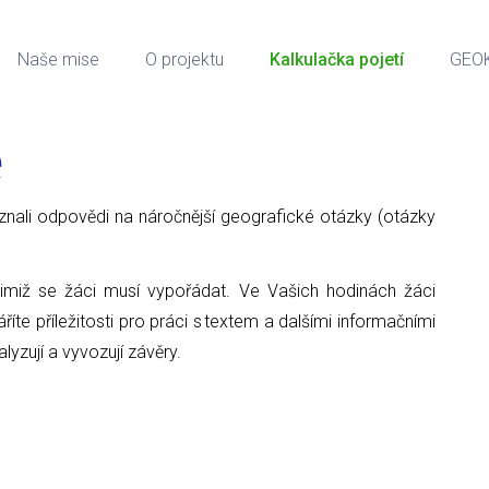
Naše mise
O projektu
Kalkulačka pojetí
GEO
e
ci znali odpovědi na náročnější geografické otázky (otázky
nimiž se žáci musí vypořádat. Ve Vašich hodinách žáci
íte příležitosti pro práci s textem a dalšími informačními
alyzují a vyvozují závěry.