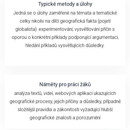
Typické metody a úlohy
Jedná se o ú
loh
y zaměřené na
témata a
tematické
celky
n
ikoliv
na
dílčí geografick
á fakta (
pojetí
globalista): experimentování,
vysvětlování
příčin
s
oporou o konkrétní příklady podporující argumentaci,
hledání příkladů vysvětlujících důsledky.
Náměty pro práci žáků
analýza textů, videí,
webových aplikací ukazujících
geografické
procesy, jejich příčiny a důsledky, případně
složitější pravidla a zákonitosti vyžadující hlubší
geografické znalosti a porozumění