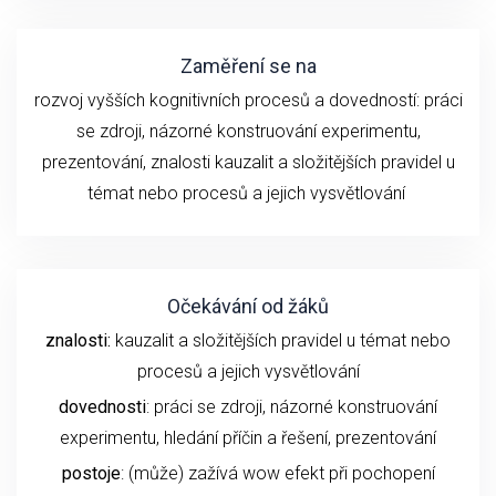
Zaměření se na
rozvoj vyšších kognitivních procesů a dovedností:
práci
se z
droji
, názorné konstruování experimentu
,
prezentování,
znalosti
kauzalit a složitějších pravidel u
témat nebo procesů
a
jejich
vysvětlování
Očekávání od žáků
znalosti:
kauzalit a složitějších pravidel u témat nebo
procesů a jejich vysvětlování
dovednosti
: práci se zdroji, názorné konstruování
experimentu,
hledání příčin a řešení,
prezentování
postoje
: (může) zažívá wow efekt při pochopení