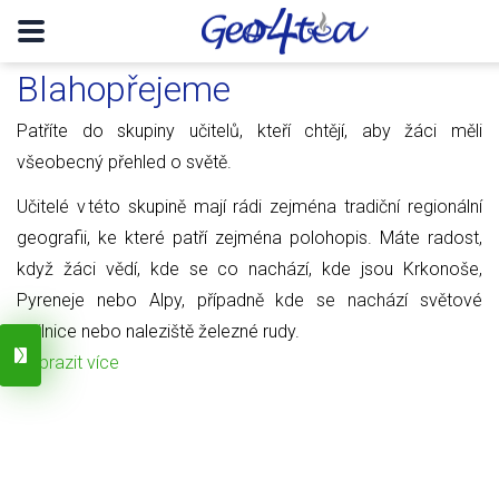
Blahopřejeme
Patříte do skupiny učitelů, kteří chtějí, aby žáci měli
všeobecný přehled o světě.
Učitelé v této skupině mají rádi zejména tradiční regionální
geografii, ke které patří zejména polohopis. Máte radost,
když žáci vědí, kde se co nachází, kde jsou Krkonoše,
Pyreneje nebo Alpy, případně kde se nachází světové
obilnice nebo naleziště železné rudy.
Zobrazit více