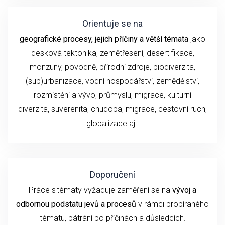
Orientuje se na
geografické procesy, jejich příčiny a větší témata
jako
desková tektonika, zemětřesení,
desertifikace,
monzuny,
povodně, přírodní
zdroje, biodiverzita,
(sub)urbanizace,
vodní hospodářství, zemědělství,
rozmístění a vývoj průmyslu,
migrace, kulturní
diverzita,
suverenita, chudoba
,
migrace,
cestovní ruch
,
globalizace
aj.
Doporučení
P
ráce s tématy
vyžaduje
zaměření se
na
vývoj
a
odbornou podstatu
jevů a procesů
v rámci probíraného
tématu
, pátrání po příčinách a důsledcích.