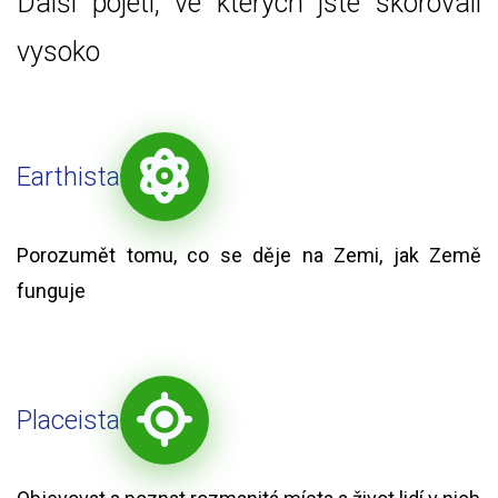
Další pojetí, ve kterých jste skórovali
vysoko
Earthista
Porozumět tomu, co se děje na Zemi, jak Země
funguje
Placeista