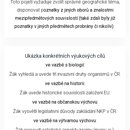
Toto pojetí vyžaduje zvolit správné geografické téma,
disponovat p
oznatky z jiných oborů a znalostmi
mezipředmětových souvislostí (také zdali byly již
poznatky v jiných předmětech probrány či nikoliv).
Ukázka konkrétních výukových cílů
ve vazbě s biologií:
Žák vyhledá a uvede tři invazivní druhy organismů v ČR.
ve vazbě na historii:
Žák uvede historické souvislosti založení EU.
ve vazbě na občanskou výchovu:
Žák vysvětlí legislativní důvody zakládání NKP v ČR.
ve vazbě na výtvarnou výchovu:
Žák posoudí estetické aspekty krajiny (mapy aj.).