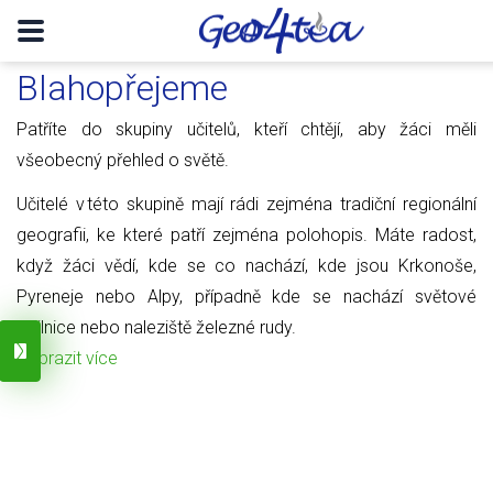
Blahopřejeme
Patříte do skupiny učitelů, kteří chtějí, aby žáci měli
všeobecný přehled o světě.
Učitelé v této skupině mají rádi zejména tradiční regionální
geografii, ke které patří zejména polohopis. Máte radost,
když žáci vědí, kde se co nachází, kde jsou Krkonoše,
Pyreneje nebo Alpy, případně kde se nachází světové
obilnice nebo naleziště železné rudy.
Zobrazit více