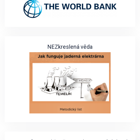
NEZkreslená věda