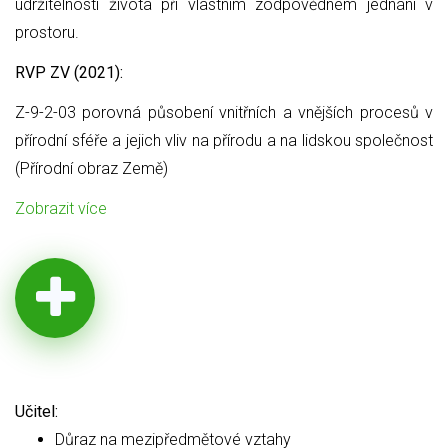
udržitelnosti života při vlastním zodpovědném jednání v
prostoru.
RVP ZV (2021):
Z-9-2-03 porovná působení vnitřních a vnějších procesů v
přírodní sféře a jejich vliv na přírodu a na lidskou společnost
(Přírodní obraz Země)
Zobrazit více
Učitel:
Důraz na mezipředmětové vztahy