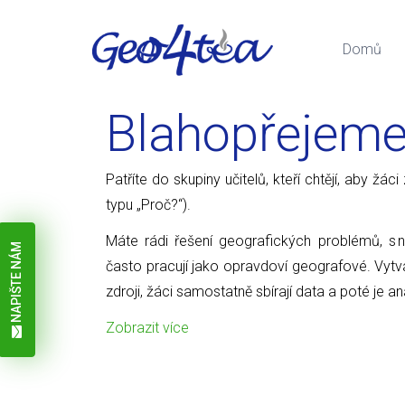
Domů
Blahopřejem
Patříte do skupiny učitelů, kteří chtějí, aby žá
typu „Proč?“).
Máte rádi řešení geografických problémů, s 
NAPIŠTE NÁM
často pracují jako opravdoví geografové. Vytvář
zdroji, žáci samostatně sbírají data a poté je an
Zobrazit více