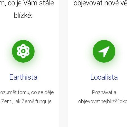
m, co je Vám stále
objevovat nové vě
blízké:
Earthista
Localista
ozumět tomu, co se děje
Poznávat a
 Zemi, jak Země funguje
objevovat nejbližší oko