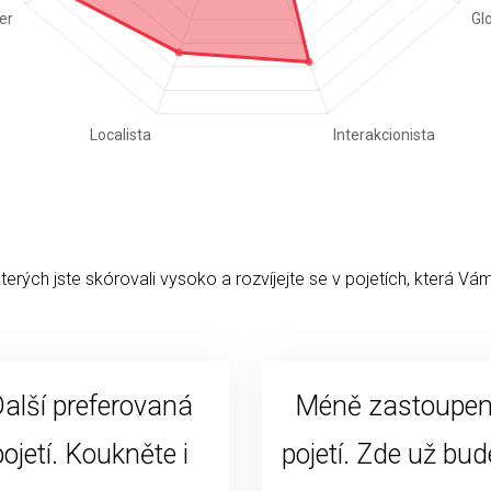
kterých jste skórovali vysoko a rozvíjejte se v pojetích, která Vám
alší preferovaná
Méně zastoupe
pojetí. Koukněte i
pojetí. Zde už bud