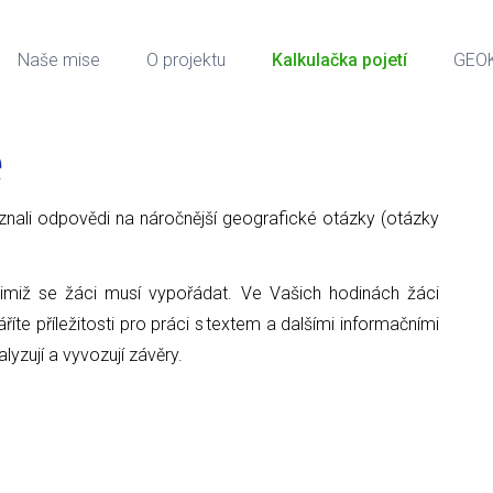
Naše mise
O projektu
Kalkulačka pojetí
GEO
e
ci znali odpovědi na náročnější geografické otázky (otázky
nimiž se žáci musí vypořádat. Ve Vašich hodinách žáci
íte příležitosti pro práci s textem a dalšími informačními
alyzují a vyvozují závěry.