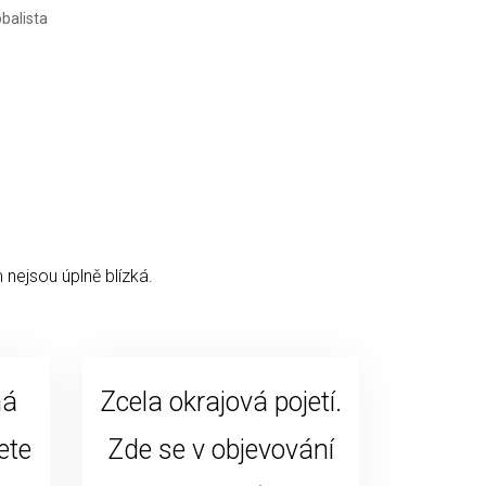
 nejsou úplně blízká.
ná
Zcela okrajová pojetí.
ete
Zde se v objevování