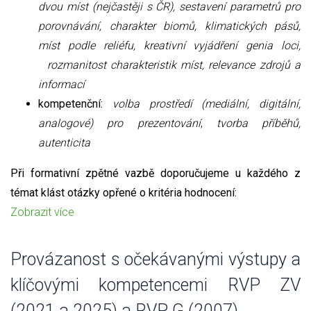
dvou míst (nejčastěji s ČR), sestavení parametrů pro
porovnávání, charakter biomů, klimatických pásů,
míst podle reliéfu, kreativní vyjádření genia loci,
rozmanitost charakteristik míst, relevance zdrojů a
informací
kompetenční:
volba prostředí (mediální, digitální,
analogové) pro prezentování
,
tvorba příběhů,
autenticita
Při formativní zpětné vazbě doporučujeme u každého z
témat klást otázky opřené o kritéria hodnocení:
Zobrazit více
Provázanost s očekávanými výstupy a
klíčovými kompetencemi RVP ZV
(2021 a 2025) a RVP G (2007)