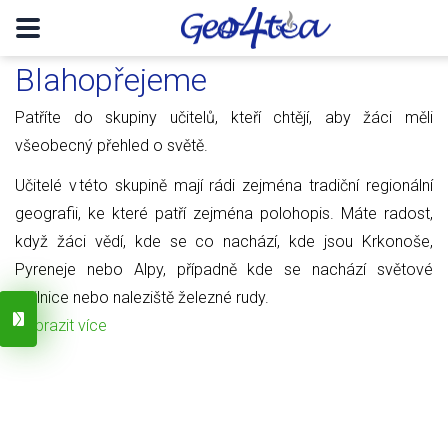
Blahopřejeme
Patříte do skupiny učitelů, kteří chtějí, aby žáci měli
všeobecný přehled o světě.
Učitelé v této skupině mají rádi zejména tradiční regionální
geografii, ke které patří zejména polohopis. Máte radost,
když žáci vědí, kde se co nachází, kde jsou Krkonoše,
Pyreneje nebo Alpy, případně kde se nachází světové
obilnice nebo naleziště železné rudy.
Zobrazit více