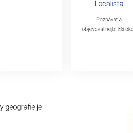
Localista
Poznávat a
objevovat nejbližší oko
 geografie je