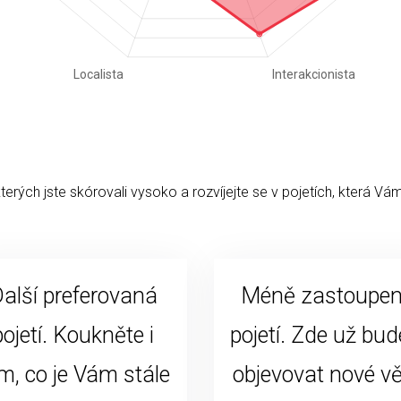
kterých jste skórovali vysoko a rozvíjejte se v pojetích, která Vám
alší preferovaná
Méně zastoupe
pojetí. Koukněte i
pojetí. Zde už bud
m, co je Vám stále
objevovat nové vě