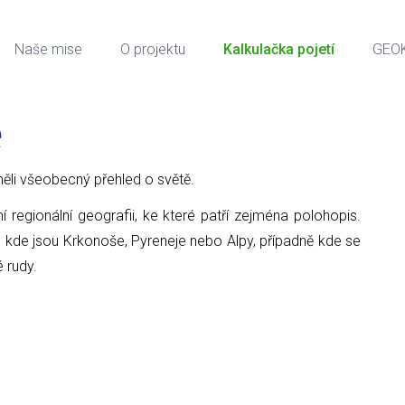
Naše mise
O projektu
Kalkulačka pojetí
GEO
e
ci měli všeobecný přehled o světě.
ní regionální geografii, ke které patří zejména polohopis.
, kde jsou Krkonoše, Pyreneje nebo Alpy, případně kde se
é rudy.