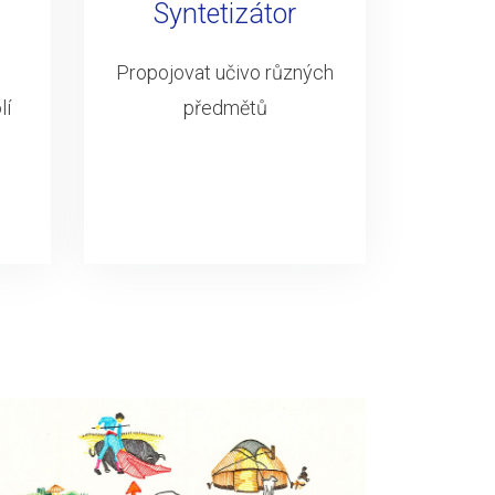
Syntetizátor
Propojovat učivo různých
lí
předmětů