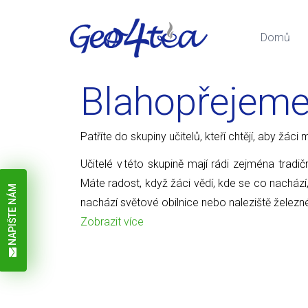
Domů
Blahopřejem
Patříte do skupiny učitelů, kteří chtějí, aby žá
Učitelé v této skupině mají rádi zejména tradič
Máte radost, když žáci vědí, kde se co nachází
NAPIŠTE NÁM
nachází světové obilnice nebo naleziště železn
Zobrazit více