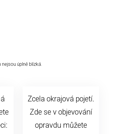
 nejsou úplně blízká.
ná
Zcela okrajová pojetí.
ete
Zde se v objevování
ci:
opravdu můžete