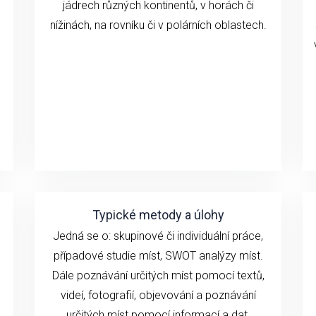
jádrech různých kontinentů, v horách či
nížinách, na rovníku či v polárních oblastech.
Typické metody a úlohy
Jedná se o: skupinové či individuální práce,
případové studie míst, SWOT analýzy míst.
Dále poznávání určitých míst pomocí textů,
videí, fotografií, objevování a poznávání
určitých míst pomocí informací a dat,