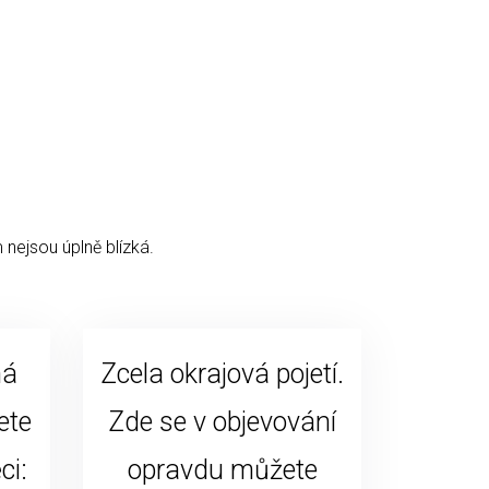
 nejsou úplně blízká.
ná
Zcela okrajová pojetí.
ete
Zde se v objevování
ci:
opravdu můžete