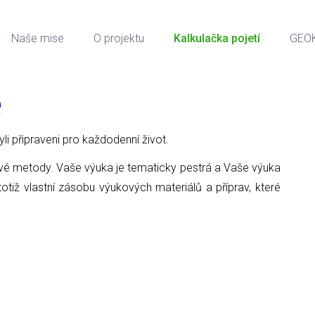
Naše mise
O projektu
Kalkulačka pojetí
GEO
e
 byli připraveni pro každodenní život.
ové metody. Vaše výuka je tematicky pestrá a Vaše výuka
tiž vlastní zásobu výukových materiálů a příprav, které