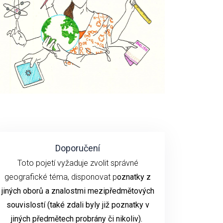
Doporučení
Toto pojetí vyžaduje zvolit správné
geografické téma, disponovat p
oznatky z
jiných oborů a znalostmi mezipředmětových
souvislostí (také zdali byly již poznatky v
jiných předmětech probrány či nikoliv).