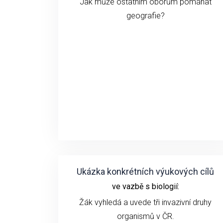
Jak může ostatním oborům pomáhat
geografie?
Ukázka konkrétních výukových cílů
ve vazbě s biologií:
Žák vyhledá a uvede tři invazivní druhy
organismů v ČR.