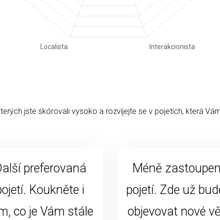
kterých jste skórovali vysoko a rozvíjejte se v pojetích, která Vám
alší preferovaná
Méně zastoupe
pojetí. Koukněte i
pojetí. Zde už bud
m, co je Vám stále
objevovat nové vě